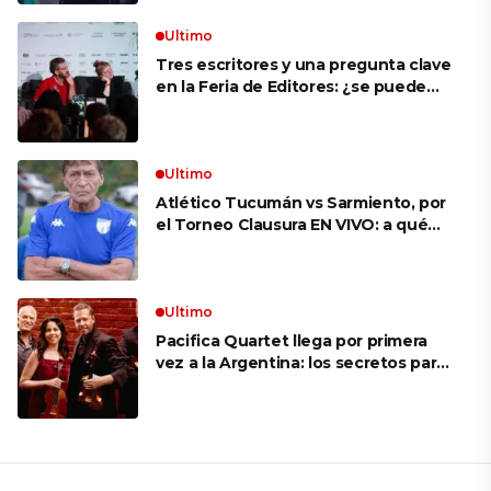
Ultimo
Tres escritores y una pregunta clave
en la Feria de Editores: ¿se puede
aprender a escuchar?
Ultimo
Atlético Tucumán vs Sarmiento, por
el Torneo Clausura EN VIVO: a qué
hora juegan, formaciones y cómo ver
el partido
Ultimo
Pacifica Quartet llega por primera
vez a la Argentina: los secretos para
mantener a un cuarteto de cuerdas
que respeta lo antiguo y mira al
futuro