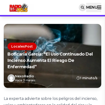
MENU
LocalesPost
Boticaria García: “El Uso Continuado Del
Incienso Aumenta El Riesgo De
Enfermedad”
NexoRadio
1 minuto/s
Hace 3 meses
La experta advierte sobre los peligros del incienso,