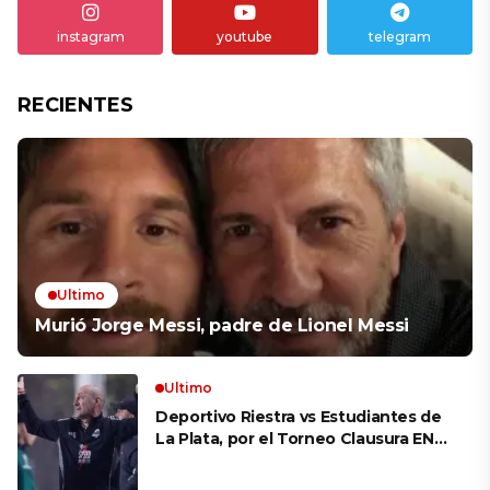
instagram
youtube
telegram
RECIENTES
Ultimo
Murió Jorge Messi, padre de Lionel Messi
Ultimo
Deportivo Riestra vs Estudiantes de
La Plata, por el Torneo Clausura EN
VIVO: a qué hora juegan,
formaciones y cómo ver el partido