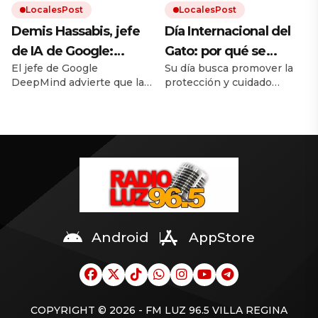
LocalesPost
LocalesPost
por encima del
que pudieron completar el
desafío técnico.
Demis Hassabis, jefe
Día Internacional del
resultado»
de IA de Google:
Gato: por qué se
El jefe de Google
Su día busca promover la
«Nadie en el mundo
celebra el 8 de agosto
DeepMind advierte que la
protección y cuidado
sabe con certeza qué
y cómo hacer feliz a tu
IA avanza más rápido que
responsable de los gatos.
va a pasar de aquí en
felino
nuestra capacidad de
Una buena alimentación,
entenderla. Su ensayo
higiene, estimulación y
adelante, y hasta los
propone un marco
respeto son
expertos no están de
regulatorio concreto antes
fundamentales para
de que sea demasiado
garantizar el bienestar de
acuerdo»
tarde.
los gatos.
Android
AppStore
COPYRIGHT © 2026 - FM LUZ 96.5 VILLA REGINA