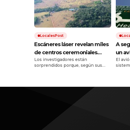
LocalesPost
Loc
Escáneres láser revelan miles
A seg
de centros ceremoniales
un av
Los investigadores están
El avió
construidos por una
detuv
sorprendidos porque, según sus
sistema
misteriosa civilización en la
altur
estimaciones, esta cultura logró una
una tr
selva amazónica hace 2.000
población de entre 1,5 y 3 millones
de personas.
años