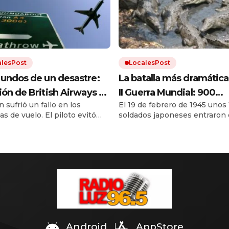
alesPost
LocalesPost
undos de un desastre:
La batalla más dramática
ión de British Airways se
II Guerra Mundial: 900
n sufrió un fallo en los
El 19 de febrero de 1945 unos
o a 1200 metros de
soldados devorados por
s de vuelo. El piloto evitó
soldados japoneses entraron
a sobre Londres
cocodrilos gigantes
agedia.
pantano de Birmania para hui
los aliados. Solo 20 de ellos
sobrevivieron.
Android
AppStore