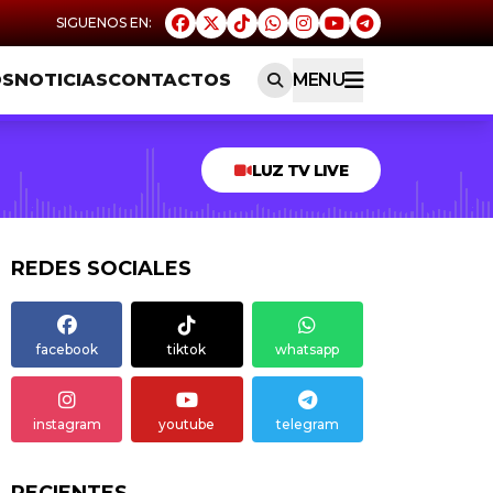
OS
NOTICIAS
CONTACTOS
MENU
LUZ TV LIVE
REDES SOCIALES
facebook
tiktok
whatsapp
instagram
youtube
telegram