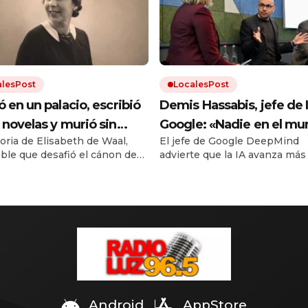
alesPost
LocalesPost
ó en un palacio, escribió
Demis Hassabis, jefe de 
 novelas y murió sin
Google: «Nadie en el m
toria de Elisabeth de Waal,
El jefe de Google DeepMind
car ninguna: décadas
sabe con certeza qué va 
ble que desafió el cánon de
advierte que la IA avanza más
és, su nieto hizo que el
pasar de aquí en adelante
ca. Su nieto Edmund, también
que nuestra capacidad de
 la leyera
hasta los expertos no es
or, rescató sus manuscritos.
entenderla. Su ensayo propo
marco regulatorio concreto a
acuerdo»
que sea demasiado tarde.
Android
AppStore