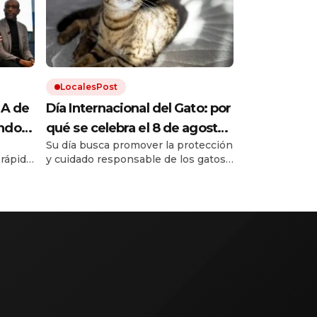
LocalesPost
IA de
Día Internacional del Gato: por
undo
qué se celebra el 8 de agosto
Su día busca promover la protección
a
y cómo hacer feliz a tu felino
 rápido
y cuidado responsable de los gatos.
, y
Una buena alimentación, higiene,
tán de
ne un
estimulación y respeto son
ntes de
fundamentales para garantizar el
bienestar de los gatos.