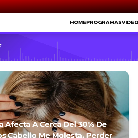
HOME
PROGRAMAS
VIDE
e
a Afecta A Cerca Del 30% De
s Cabello Me Molesta, Perder