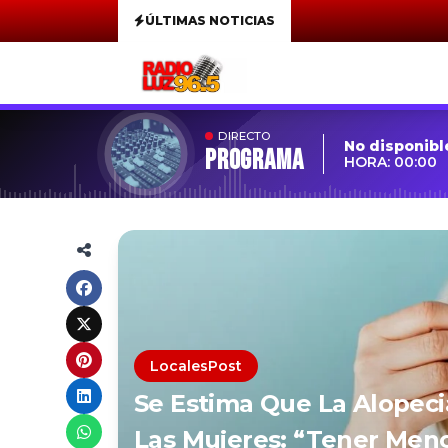
ÚLTIMAS NOTICIAS
DIRECTO
No disponibl
Programa
HORA: 00:00
LocalesPost
Se Estima Que La Alopeci
Las Mujeres: “Tener Meno