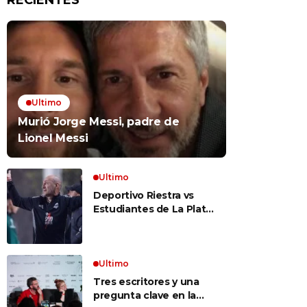
RECIENTES
Ultimo
Murió Jorge Messi, padre de
Lionel Messi
Ultimo
Deportivo Riestra vs
Estudiantes de La Plata,
por el Torneo Clausura
EN VIVO: a qué hora
juegan, formaciones y
cómo ver el partido
Ultimo
Tres escritores y una
pregunta clave en la