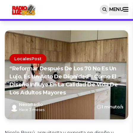
MENU
LocalesPost
“Reformar Después De Los 70 No Es Un
Lujo, Es Un Acto De Dignidad”: Cómo El
Diseño Influye En La Calidad De Vida De
Los Adultos Mayores
NexoRadio
1 minuto/s
Hace 3 meses
Nicole Berrú, arquitecta y experta en diseño y