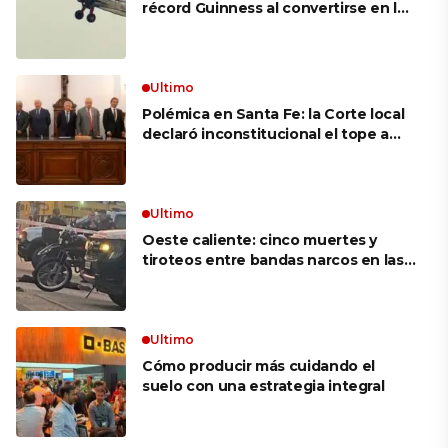
récord Guinness al convertirse en la
mujer más longeva del mundo en
volar sobre las alas de un avión en
movimiento: «Las palabras ‘no
puedo’ no existen en mi vocabulario»
Ultimo
Polémica en Santa Fe: la Corte local
declaró inconstitucional el tope a
jubilaciones de privilegio y avaló
haberes de $ 18 millones
Ultimo
Oeste caliente: cinco muertes y
tiroteos entre bandas narcos en las
últimas semanas
Ultimo
Cómo producir más cuidando el
suelo con una estrategia integral