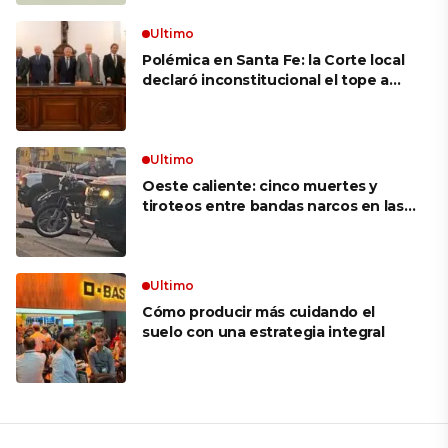
movimiento: «Las palabras ‘no
puedo’ no existen en mi vocabulario»
Ultimo
Polémica en Santa Fe: la Corte local
declaró inconstitucional el tope a
jubilaciones de privilegio y avaló
haberes de $ 18 millones
Ultimo
Oeste caliente: cinco muertes y
tiroteos entre bandas narcos en las
últimas semanas
Ultimo
Cómo producir más cuidando el
suelo con una estrategia integral