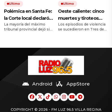
Ultimo
Ultimo
existen en mi
Polémica en Santa Fe:
Oeste caliente: cinco
vocabulario»
la Corte local declaró
muertes y tiroteos
La mayoría del máximo
Los episodios de violencia
inconstitucional el
entre bandas narcos
tribunal provincial dejó sin
se sucedieron en Tres de
tope a jubilaciones de
en las últimas
efecto el límite que había
Febrero, José C. Paz, La
privilegio y avaló
semanas
fijado la reforma previsional
Matanza y Hurlingham.
de Maximiliano Pullaro. La
Hubo dos policías y tres
haberes de $ 18
decisión favorece a un
delincuentes muerto,
millones
reducido grupo de
mientras crece la pelea por
jubilaciones del Poder
el control del
Judicial, entre ellas a un
narcomenudeo.
ministro del tribunal,
próximo a jubilarse.
Android
AppStore
COPYRIGHT © 2026 - FM LUZ 96.5 VILLA REGINA