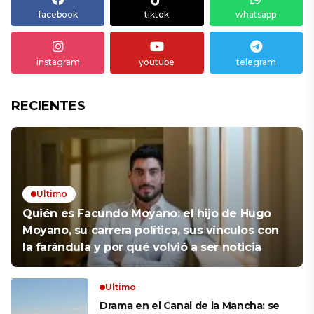
facebook
tiktok
whatsapp
instagram
youtube
telegram
RECIENTES
Ultimo
Quién es Facundo Moyano: el hijo de Hugo
Moyano, su carrera política, sus vínculos con
la farándula y por qué volvió a ser noticia
Ultimo
Drama en el Canal de la Mancha: se