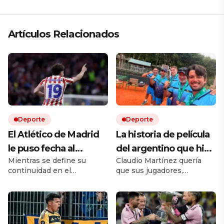
Artículos Relacionados
Deporte
Deporte
El Atlético de Madrid
La historia de película
le puso fecha al
del argentino que hizo
Mientras se define su
Claudio Martínez quería
regreso de Julián
ascender a Aruba en la
continuidad en el
que sus jugadores,
Álvarez a los
Copa Davis y preparó
Colchonero, el delantero
habituados a las canchas
entrenamientos:
el equipo en un
argentino ya sabe cuándo
duras, pudieran hacer una
debe reincorporarse.
adaptación al polvo de
cómo sigue la novela
container de Cañuelas
ladrillo junto a tenistas
del mercado de pases
formados. El Club Atlético