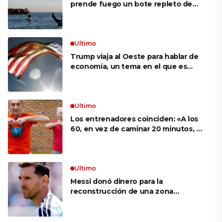
prende fuego un bote repleto de
inmigrantes frente a Gran Bretaña
Ultimo
Trump viaja al Oeste para hablar de
economía, un tema en el que es
débil según sondeos
Ultimo
Los entrenadores coinciden: «A los
60, en vez de caminar 20 minutos, es
mucho más eficaz hacer ejercicios
como sentadilla con silla o flexiones
en la encimera de la cocina»
Ultimo
Messi donó dinero para la
reconstrucción de una zona
devastada por los incendios en
España