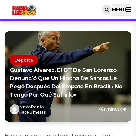
MENU
Deporte
Gustavo Álvarez, El DT De San Lorenzo,
Denunció Que Un Hincha De Santos Le
Pegó Después Del Empate En Brasil: «No
Tengo Por Qué Sufrirlo»
NexoRadio
1 minuto/s
Hace 3 meses
El entrenador se plantó en la conferencia de