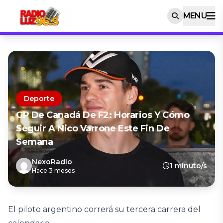
MENU
Deporte
GP De Canadá De F2: Horarios Y Cómo
Seguir A Nico Varrone Este Fin De
Semana
NexoRadio
1 minuto/s
Hace 3 meses
El piloto argentino correrá su tercera carrera del