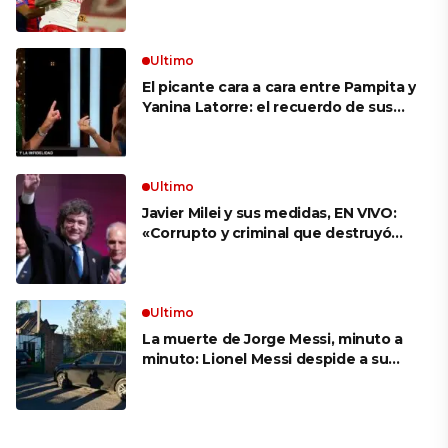
es, probables formaciones y cómo
ver el clásico
Ultimo
El picante cara a cara entre Pampita y
Yanina Latorre: el recuerdo de sus
infidelidades y el reproche por el
final con Pico Mónaco
Ultimo
Javier Milei y sus medidas, EN VIVO:
«Corrupto y criminal que destruyó
Brasil», el ataque de un congresista
de EE.UU. a Lula que el Presidente
replicó en sus redes
Ultimo
La muerte de Jorge Messi, minuto a
minuto: Lionel Messi despide a su
papá en una ceremonia íntima junto
a su familia en Rosario