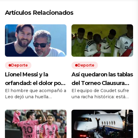
Artículos Relacionados
Deporte
Deporte
Lionel Messi y la
Así quedaron las tablas
orfandad: el dolor por
del Torneo Clausura
El hombre que acompañó a
El equipo de Coudet sufre
la muerte de Jorge y el
2026: River sigue
Leo dejó una huella
una racha histórica: está
legado irreversible de
último y Vélez hizo
imposible de borrar. Ahora,
último y sin goles a favor.
un padre
negocio con Boca en
al mejor de todos le toca
Los dirigidos por el Vasco
atravesar el dolor más
Arruabarrena perdieron
la anual
universal: quedarse sin su
una buena chance con el
viejo.
Fortín. Todos los resultados
y cómo sigue la fecha 4 de