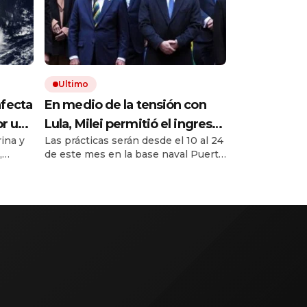
Ultimo
afecta
En medio de la tensión con
or un
Lula, Milei permitió el ingreso
ina y
Las prácticas serán desde el 10 al 24
tos
al país de la Marina de Brasil
,
de este mes en la base naval Puerto
para realizar ejercicios
re hoy
Belgrano, de Mar de Plata.
militares conjuntos
 Grosso
rar
está