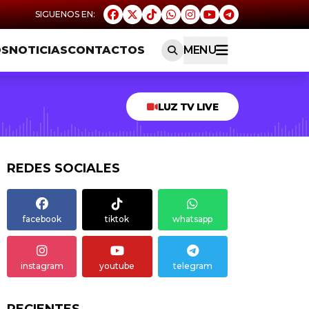
OS
NOTICIAS
CONTACTOS
MENU
LUZ TV LIVE
REDES SOCIALES
facebook
tiktok
whatsapp
instagram
youtube
telegram