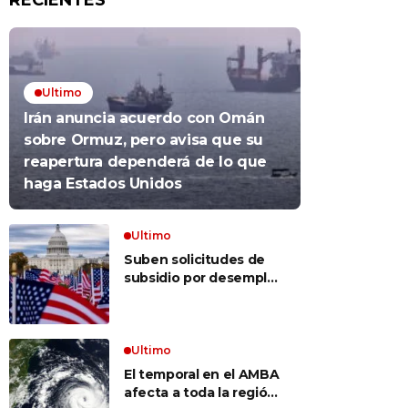
RECIENTES
Ultimo
Irán anuncia acuerdo con Omán
sobre Ormuz, pero avisa que su
reapertura dependerá de lo que
haga Estados Unidos
Ultimo
Suben solicitudes de
subsidio por desempleo
en EEUU, pero despidos
siguen bajos
Ultimo
El temporal en el AMBA
afecta a toda la región: