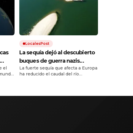
LocalesPost
cas
La sequía dejó al descubierto
buques de guerra nazis
 el
La fuerte sequía que afecta a Europa
ático
hundidos en un río europeo
mundo.
ha reducido el caudal del río
Danubio hasta niveles
inusualmente bajos. Dejó al
 hace
descubierto los restos de decenas
de buques de guerra alemanes
hundidos durante la Segunda Guerra
Mundial.