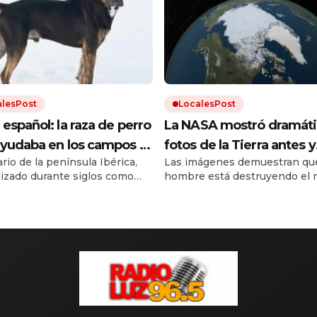
alesPost
LocalesPost
español: la raza de perro
La NASA mostró dramáti
yudaba en los campos y
fotos de la Tierra antes y
rio de la península Ibérica,
Las imágenes demuestran que
stá en proceso de
después del cambio clim
ilizado durante siglos como
hombre está destruyendo el 
eración
de trabajo. Debido a los cruces
El calentamiento global trae
as razas y a la falta de un
inundaciones, incendios y
ar oficial, el dogo español
desmontes. Y la urbanización
al borde la extinción.
el resto.