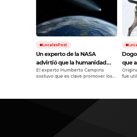
LocalesPost
Loc
Un experto de la NASA
Dogo 
advirtió que la humanidad
que a
El experto Humberto Campins
Origina
debe prepararse para el
que e
sostuvo que es clave promover los
fue ut
impacto de un asteroide:
recup
planes de defensa planetaria para
perro 
«Volverá a ocurrir»
evitar un fenómeno como el que
con otr
extinguió a los dinosaurios.
estánd
estuvo 