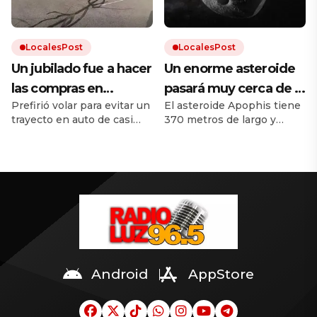
antecedente del asesinato
y dejarlo que trabaje”
de Valeria Márquez.
LocalesPost
LocalesPost
Un jubilado fue a hacer
Un enorme asteroide
las compras en
pasará muy cerca de la
Prefirió volar para evitar un
El asteroide Apophis tiene
helicóptero para evitar
Tierra y los científicos
trayecto en auto de casi
370 metros de largo y
el tráfico
temen que traiga
una hora. No recibió
pasará a menos de 32 000
consecuencias
ninguna sanción porque
kilómetros de la Tierra. Dos
tenía licencia.
naves espaciales estará
cerca del asteroide para
observarlo. Mirá los videos
en la nota.
Android
AppStore