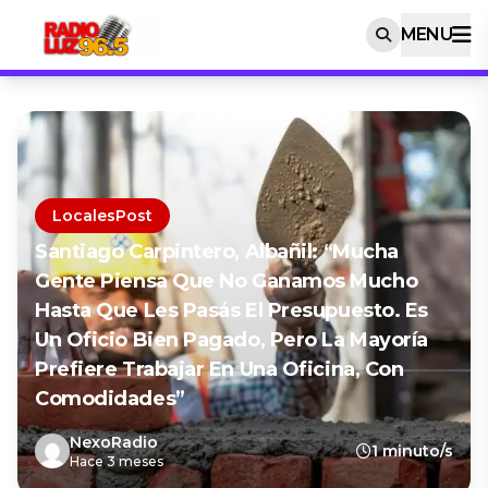
MENU
LocalesPost
Santiago Carpintero, Albañil: “Mucha
Gente Piensa Que No Ganamos Mucho
Hasta Que Les Pasás El Presupuesto. Es
Un Oficio Bien Pagado, Pero La Mayoría
Prefiere Trabajar En Una Oficina, Con
Comodidades”
NexoRadio
1 minuto/s
Hace 3 meses