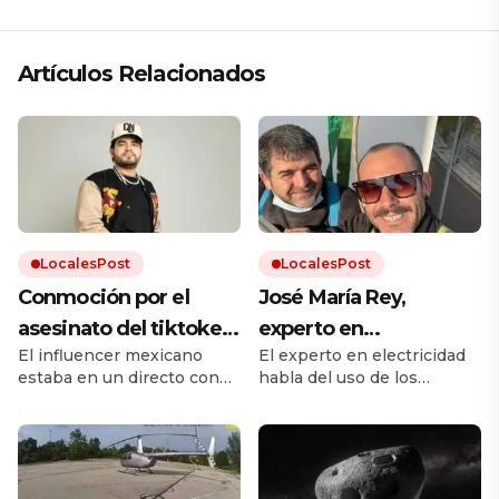
Artículos Relacionados
LocalesPost
LocalesPost
Conmoción por el
José María Rey,
asesinato del tiktoker
experto en
El influencer mexicano
El experto en electricidad
César Gastélum: le
climatización: “La
estaba en un directo con
habla del uso de los
dispararon mientras
gente no sabe usar el
más de medio millón de
aparatos de aire
transmitía en vivo en
aire acondicionado;
espectadores cuando
acondicionado con la
recibió un balazo mortal.
llegada del calor.
plena calle
hay que programar
Quién era el joven, las
una temperatura ideal
primeras hipótesis y el