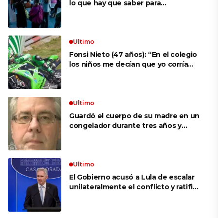
lo que hay que saber para
aprovechar la visita
Ultimo
Fonsi Nieto (47 años): “En el colegio
los niños me decían que yo corría
porque mi tío ponía el dinero. Tuve
que ganar muchas carreras para que
me respetaran por ser Fonsi”
Ultimo
Guardó el cuerpo de su madre en un
congelador durante tres años y
cobró 100.000 dólares en pagos que
no le correspondían: la insólita
explicación cuando lo detuvieron
Ultimo
El Gobierno acusó a Lula de escalar
unilateralmente el conflicto y ratificó
el apoyo de Milei a Bolsonaro: «La
región está cambiando y esperamos
que así también sea en Brasil»