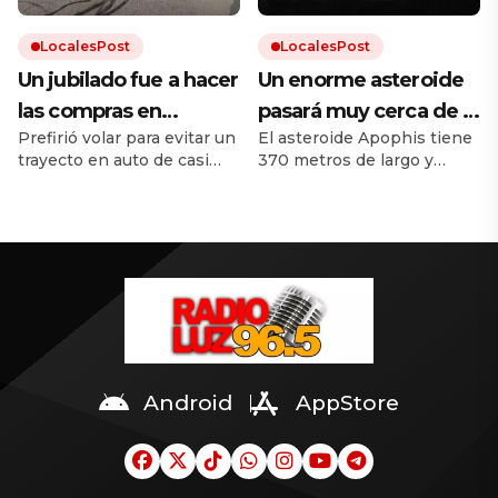
de Valeria Márquez.
LocalesPost
LocalesPost
Un jubilado fue a hacer
Un enorme asteroide
las compras en
pasará muy cerca de la
Prefirió volar para evitar un
El asteroide Apophis tiene
helicóptero para evitar
Tierra y los científicos
trayecto en auto de casi
370 metros de largo y
el tráfico
temen que traiga
una hora. No recibió
pasará a menos de 32 000
consecuencias
ninguna sanción porque
kilómetros de la Tierra. Dos
tenía licencia.
naves espaciales estará
cerca del asteroide para
observarlo. Mirá los videos
en la nota.
Android
AppStore