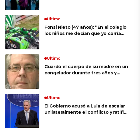
aprovechar la visita
Ultimo
Fonsi Nieto (47 años): “En el colegio
los niños me decían que yo corría
porque mi tío ponía el dinero. Tuve
que ganar muchas carreras para que
me respetaran por ser Fonsi”
Ultimo
Guardó el cuerpo de su madre en un
congelador durante tres años y
cobró 100.000 dólares en pagos que
no le correspondían: la insólita
explicación cuando lo detuvieron
Ultimo
El Gobierno acusó a Lula de escalar
unilateralmente el conflicto y ratificó
el apoyo de Milei a Bolsonaro: «La
región está cambiando y esperamos
que así también sea en Brasil»