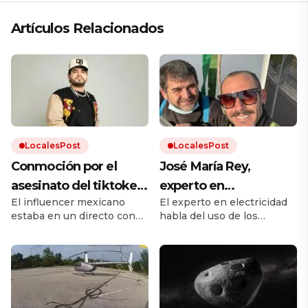
Artículos Relacionados
LocalesPost
LocalesPost
Conmoción por el
José María Rey,
asesinato del tiktoker
experto en
El influencer mexicano
El experto en electricidad
César Gastélum: le
climatización: “La
estaba en un directo con
habla del uso de los
dispararon mientras
gente no sabe usar el
más de medio millón de
aparatos de aire
transmitía en vivo en
aire acondicionado;
espectadores cuando
acondicionado con la
recibió un balazo mortal.
llegada del calor.
plena calle
hay que programar
Quién era el joven, las
una temperatura ideal
primeras hipótesis y el
antecedente del asesinato
y dejarlo que trabaje”