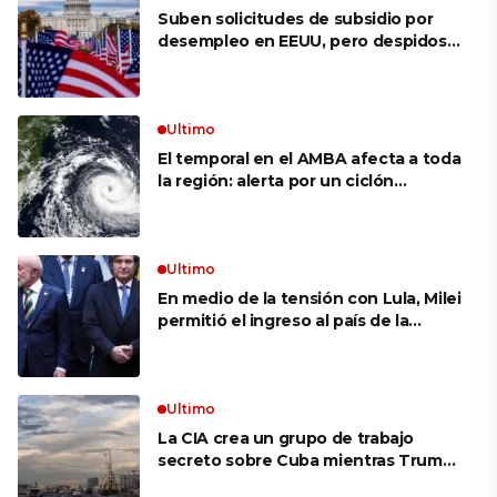
Suben solicitudes de subsidio por
desempleo en EEUU, pero despidos
siguen bajos
Ultimo
El temporal en el AMBA afecta a toda
la región: alerta por un ciclón
extratropical, vientos de 100 km/h y
riesgo de tornado en Brasil
Ultimo
En medio de la tensión con Lula, Milei
permitió el ingreso al país de la
Marina de Brasil para realizar
ejercicios militares conjuntos
Ultimo
La CIA crea un grupo de trabajo
secreto sobre Cuba mientras Trump
presiona a La Habana