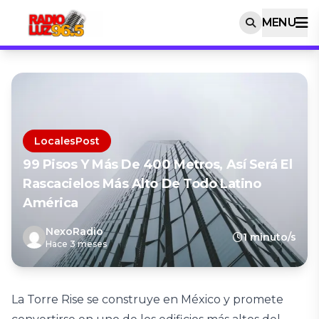
MENU
LocalesPost
99 Pisos Y Más De 400 Metros, Así Será El
Rascacielos Más Alto De Todo Latino
América
NexoRadio
1 minuto/s
Hace 3 meses
La Torre Rise se construye en México y promete