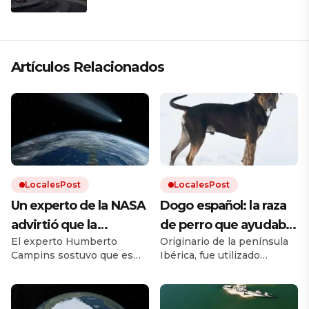
Artículos Relacionados
LocalesPost
LocalesPost
Un experto de la NASA
Dogo español: la raza
advirtió que la
de perro que ayudaba
El experto Humberto
Originario de la península
humanidad debe
en los campos y que
Campins sostuvo que es
Ibérica, fue utilizado
prepararse para el
está en proceso de
clave promover los planes
durante siglos como perro
impacto de un
recuperación
de defensa planetaria para
de trabajo. Debido a los
evitar un fenómeno como
cruces con otras razas y a la
asteroide: «Volverá a