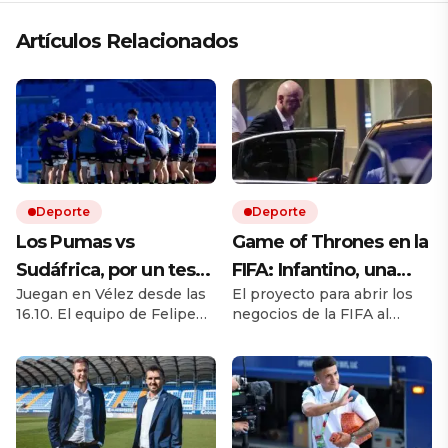
Artículos Relacionados
Deporte
Deporte
Los Pumas vs
Game of Thrones en la
Sudáfrica, por un test
FIFA: Infantino, una
Juegan en Vélez desde las
El proyecto para abrir los
match EN VIVO: a qué
rebelión en marcha y
16.10. El equipo de Felipe
negocios de la FIFA al
hora juegan,
la batalla por el trono
Contepomi cuenta con
capital privado desató una
formaciones y cómo
cuatro debutantes. Por
fuerte disputa interna.
ESPN y Disney +
Europa cuestiona al
ver el partido
presidente, mientras
Sudamérica, África y parte
de Asia cierran filas