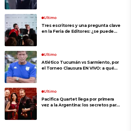
VIVO: a qué hora juegan,
formaciones y cómo ver el partido
Ultimo
Tres escritores y una pregunta clave
en la Feria de Editores: ¿se puede
aprender a escuchar?
Ultimo
Atlético Tucumán vs Sarmiento, por
el Torneo Clausura EN VIVO: a qué
hora juegan, formaciones y cómo ver
el partido
Ultimo
Pacifica Quartet llega por primera
vez a la Argentina: los secretos para
mantener a un cuarteto de cuerdas
que respeta lo antiguo y mira al
futuro