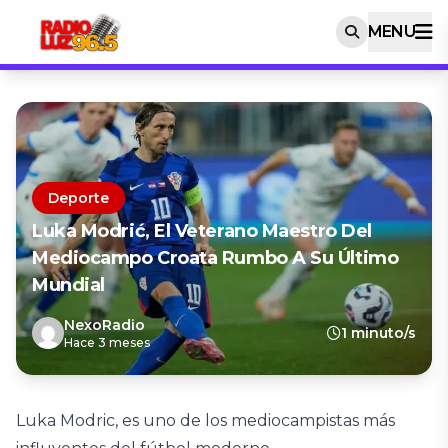
MENU
Deporte
Luka Modrić, El Veterano Maestro Del
Mediocampo Croata Rumbo A Su Último
Mundial
NexoRadio
1 minuto/s
Hace 3 meses
Luka Modric, es uno de los mediocampistas más