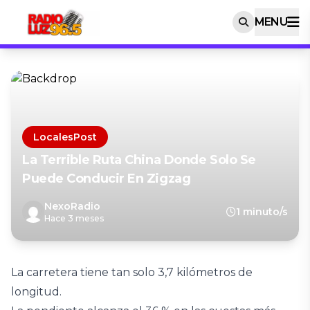
MENU
LocalesPost
La Terrible Ruta China Donde Solo Se
Puede Conducir En Zigzag
NexoRadio
1 minuto/s
Hace 3 meses
La carretera tiene tan solo 3,7 kilómetros de
longitud.