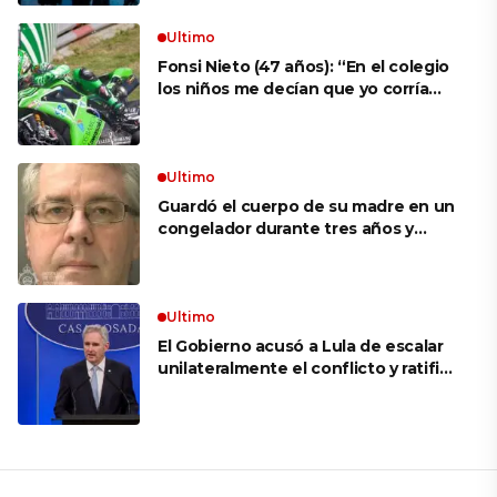
Ultimo
Fonsi Nieto (47 años): “En el colegio
los niños me decían que yo corría
porque mi tío ponía el dinero. Tuve
que ganar muchas carreras para que
me respetaran por ser Fonsi”
Ultimo
Guardó el cuerpo de su madre en un
congelador durante tres años y
cobró 100.000 dólares en pagos que
no le correspondían: la insólita
explicación cuando lo detuvieron
Ultimo
El Gobierno acusó a Lula de escalar
unilateralmente el conflicto y ratificó
el apoyo de Milei a Bolsonaro: «La
región está cambiando y esperamos
que así también sea en Brasil»