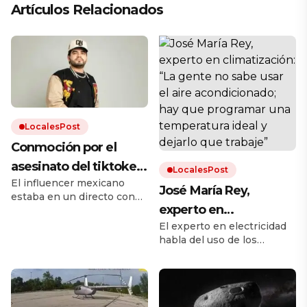
Artículos Relacionados
LocalesPost
Conmoción por el
asesinato del tiktoker
LocalesPost
El influencer mexicano
César Gastélum: le
José María Rey,
estaba en un directo con
dispararon mientras
experto en
más de medio millón de
transmitía en vivo en
espectadores cuando
El experto en electricidad
climatización: “La
recibió un balazo mortal.
habla del uso de los
plena calle
gente no sabe usar el
Quién era el joven, las
aparatos de aire
primeras hipótesis y el
aire acondicionado;
acondicionado con la
antecedente del asesinato
llegada del calor.
hay que programar
de Valeria Márquez.
una temperatura ideal