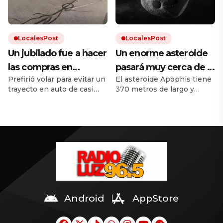
y dejarlo que trabaje”
LocalesPost
LocalesPost
Un jubilado fue a hacer
Un enorme asteroide
las compras en
pasará muy cerca de la
Prefirió volar para evitar un
El asteroide Apophis tiene
helicóptero para evitar
Tierra y los científicos
trayecto en auto de casi
370 metros de largo y
el tráfico
temen que traiga
una hora. No recibió
pasará a menos de 32 000
consecuencias
ninguna sanción porque
kilómetros de la Tierra. Dos
tenía licencia.
naves espaciales estará
cerca del asteroide para
observarlo. Mirá los videos
en la nota.
Android
AppStore