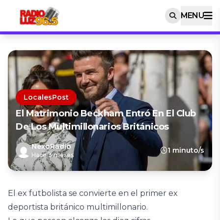
MENU
LocalesPost
El Matrimonio Beckham Entró En El Club
De Los Multimillonarios Británicos
NexoRadio
1 minuto/s
Hace 3 meses
El ex futbolista se convierte en el primer ex
deportista británico multimillonario.