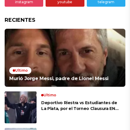
instagram
youtube
telegram
RECIENTES
Ultimo
Murió Jorge Messi, padre de Lionel Messi
Ultimo
Deportivo Riestra vs Estudiantes de
La Plata, por el Torneo Clausura EN
VIVO: a qué hora juegan,
formaciones y cómo ver el partido