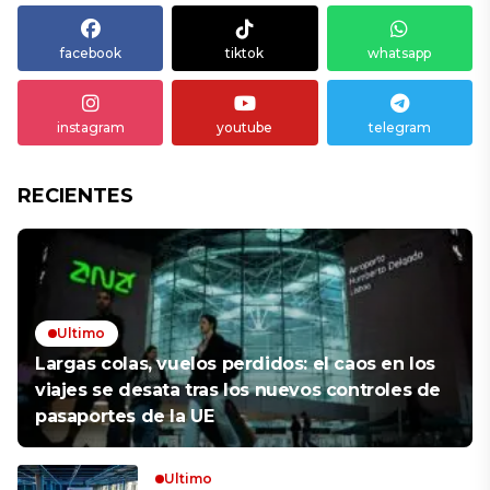
facebook
tiktok
whatsapp
instagram
youtube
telegram
RECIENTES
Ultimo
Largas colas, vuelos perdidos: el caos en los
viajes se desata tras los nuevos controles de
pasaportes de la UE
Ultimo