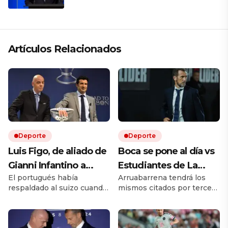
región está cambiando y esperamos
que así también sea en Brasil»
Artículos Relacionados
Deporte
Deporte
Luis Figo, de aliado de
Boca se pone al día vs
Gianni Infantino a
Estudiantes de La
El portugués había
Arruabarrena tendrá los
pedir su renuncia: la
Plata, sin Muslera, y
respaldado al suizo cuando
mismos citados por tercer
durísima carta que
busca su primera
llegó a la presidencia de la
encuentro consecutivo en
sacude a la FIFA
victoria en el Torneo
FIFA en 2016. Diez años
el torneo local. Quién es el
después, Luis Figo cambió
árbitro y cómo ver en vivo
Clausura: hora y