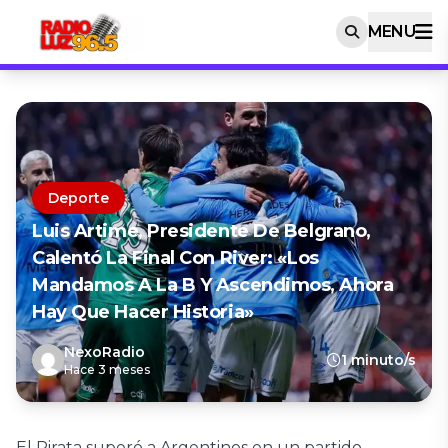
MENU
Deporte
Luis Artime, Presidente De Belgrano,
Calentó La Final Con River: «Los
Mandamos A La B Y Ascendimos, Ahora
Hay Que Hacer Historia»
NexoRadio
1 minuto/s
Hace 3 meses
El Pirata superó a Argentinos en un partido