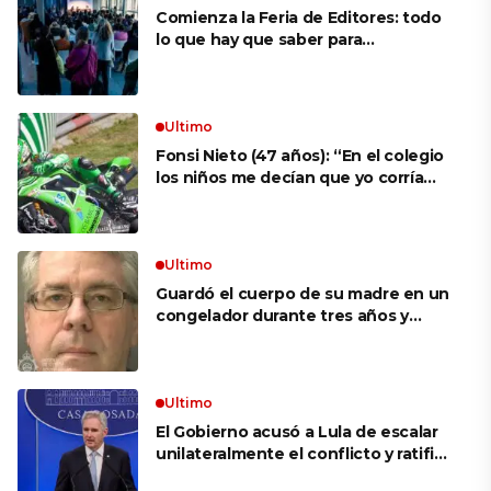
Comienza la Feria de Editores: todo
lo que hay que saber para
aprovechar la visita
Ultimo
Fonsi Nieto (47 años): “En el colegio
los niños me decían que yo corría
porque mi tío ponía el dinero. Tuve
que ganar muchas carreras para que
me respetaran por ser Fonsi”
Ultimo
Guardó el cuerpo de su madre en un
congelador durante tres años y
cobró 100.000 dólares en pagos que
no le correspondían: la insólita
explicación cuando lo detuvieron
Ultimo
El Gobierno acusó a Lula de escalar
unilateralmente el conflicto y ratificó
el apoyo de Milei a Bolsonaro: «La