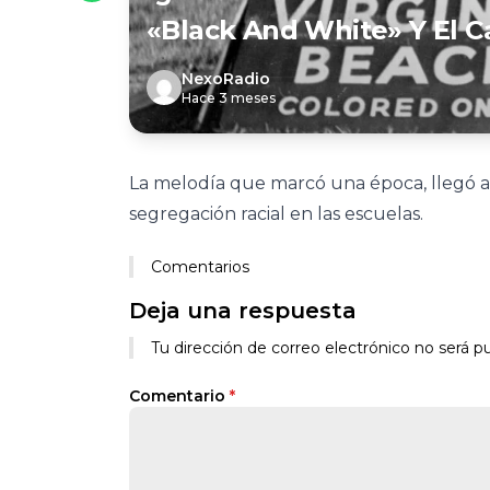
«Black And White» Y El 
NexoRadio
Hace 3 meses
La melodía que marcó una época, llegó al 
segregación racial en las escuelas.
Comentarios
Deja una respuesta
Tu dirección de correo electrónico no será pu
Comentario
*