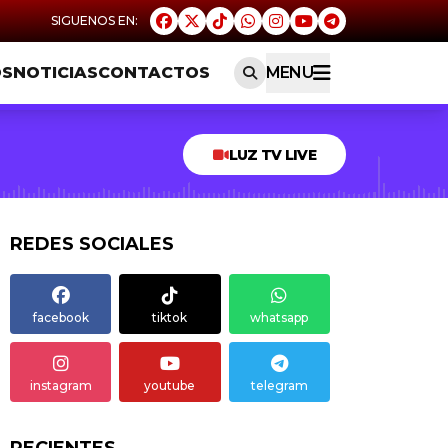
OS
NOTICIAS
CONTACTOS
MENU
LUZ TV LIVE
REDES SOCIALES
facebook
tiktok
whatsapp
instagram
youtube
telegram