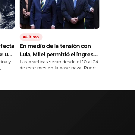
Ultimo
afecta
En medio de la tensión con
or un
Lula, Milei permitió el ingreso
ina y
Las prácticas serán desde el 10 al 24
tos
al país de la Marina de Brasil
,
de este mes en la base naval Puerto
para realizar ejercicios
re hoy
Belgrano, de Mar de Plata.
militares conjuntos
 Grosso
rar
está