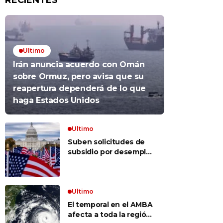
RECIENTES
Ultimo
Irán anuncia acuerdo con Omán
sobre Ormuz, pero avisa que su
reapertura dependerá de lo que
haga Estados Unidos
Ultimo
Suben solicitudes de
subsidio por desempleo
en EEUU, pero despidos
siguen bajos
Ultimo
El temporal en el AMBA
afecta a toda la región: