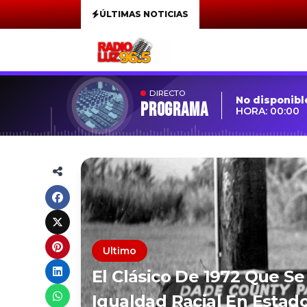
ÚLTIMAS NOTICIAS
DIRECTO
No disponibl
Programa
HORA: 00:00
Ultimo
El Clásico De 1972 Que S
Igualdad Racial En Estad