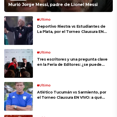
Murió Jorge Messi, padre de Lionel Messi
Ultimo
Deportivo Riestra vs Estudiantes de
La Plata, por el Torneo Clausura EN
VIVO: a qué hora juegan,
formaciones y cómo ver el partido
Ultimo
Tres escritores y una pregunta clave
en la Feria de Editores: ¿se puede
aprender a escuchar?
Ultimo
Atlético Tucumán vs Sarmiento, por
el Torneo Clausura EN VIVO: a qué
hora juegan, formaciones y cómo ver
el partido