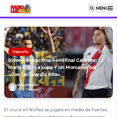
MENU
Deporte
River-Central, Una Semifinal Caliente: Di
María Bajo La Lupa Y Un Monumental
«con La Guardia Alta»
NexoRadio
1 minuto/s
Hace 3 meses
El cruce en Núñez se jugará en medio de fuertes