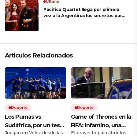
Ultimo
Pacifica Quartet llega por primera
vez a la Argentina: los secretos para
mantener a un cuarteto de cuerdas
que respeta lo antiguo y mira al
futuro
Artículos Relacionados
Deporte
Deporte
Los Pumas vs
Game of Thrones en la
Sudáfrica, por un test
FIFA: Infantino, una
Juegan en Vélez desde las
El proyecto para abrir los
match EN VIVO: a qué
rebelión en marcha y