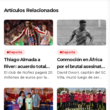
Artículos Relacionados
Deporte
Deporte
Thiago Almada a
Conmoción en África
River: acuerdo total
por el brutal asesinato
El club de Núñez pagará 20
David Owori, capitán del SC
con Atlético de Madrid
de una de las figuras
millones de euros por la
Villa, murió luego de ser
y el campeón del
del fútbol ugandés
mitad del pase del ex Vélez.
brutalmente atacado
mundo llega por una
Le ganó la pulseada a
durante un asalto ocurrido
Flamengo y es la
en un barrio de Kampala.
cifra récord
transferencia más cara en
la historia del fútbol
argentino. El equipo de