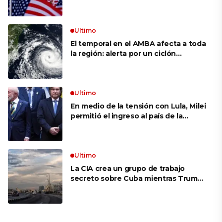
siguen bajos
Ultimo
El temporal en el AMBA afecta a toda
la región: alerta por un ciclón
extratropical, vientos de 100 km/h y
riesgo de tornado en Brasil
Ultimo
En medio de la tensión con Lula, Milei
permitió el ingreso al país de la
Marina de Brasil para realizar
ejercicios militares conjuntos
Ultimo
La CIA crea un grupo de trabajo
secreto sobre Cuba mientras Trump
presiona a La Habana