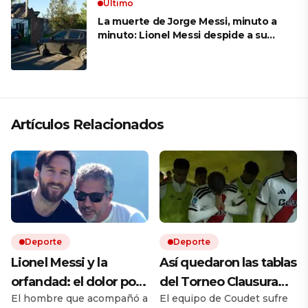
Ultimo
La muerte de Jorge Messi, minuto a
minuto: Lionel Messi despide a su
papá en una ceremonia íntima junto
a su familia en Rosario
Artículos Relacionados
Deporte
Deporte
Lionel Messi y la
Así quedaron las tablas
orfandad: el dolor por
del Torneo Clausura
El hombre que acompañó a
El equipo de Coudet sufre
la muerte de Jorge y el
2026: River sigue