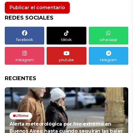
REDES SOCIALES
facebook
tiktok
whatsapp
instagram
youtube
telegram
RECIENTES
Ultimo
Alerta meteorológica por frío extremo en
Buenos Aires: hasta cuándo seguirán las bajas