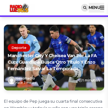
MENU
Deporte
Manchester City Y Chelsea Van Por La FA
Cup: Guardiola Busca Otro Título Y Enzo
Fernández Salvar La Temporada
NexoRadio
1 minuto/s
Hace 3 meses
El equipo de Pep juega su cuarta final consecutiva