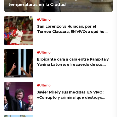
temperaturas en la Ciudad
Ultimo
San Lorenzo vs Huracan, por el
Torneo Clausura, EN VIVO: a qué hora
es, probables formaciones y cómo
ver el clásico
Ultimo
El picante cara a cara entre Pampita y
Yanina Latorre: el recuerdo de sus
infidelidades y el reproche por el
final con Pico Mónaco
Ultimo
Javier Milei y sus medidas, EN VIVO:
«Corrupto y criminal que destruyó
Brasil», el ataque de un congresista
de EE.UU. a Lula que el Presidente
replicó en sus redes