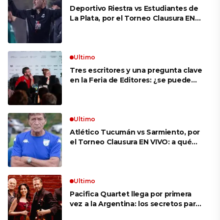
Deportivo Riestra vs Estudiantes de
La Plata, por el Torneo Clausura EN
VIVO: a qué hora juegan,
formaciones y cómo ver el partido
Ultimo
Tres escritores y una pregunta clave
en la Feria de Editores: ¿se puede
aprender a escuchar?
Ultimo
Atlético Tucumán vs Sarmiento, por
el Torneo Clausura EN VIVO: a qué
hora juegan, formaciones y cómo ver
el partido
Ultimo
Pacifica Quartet llega por primera
vez a la Argentina: los secretos para
mantener a un cuarteto de cuerdas