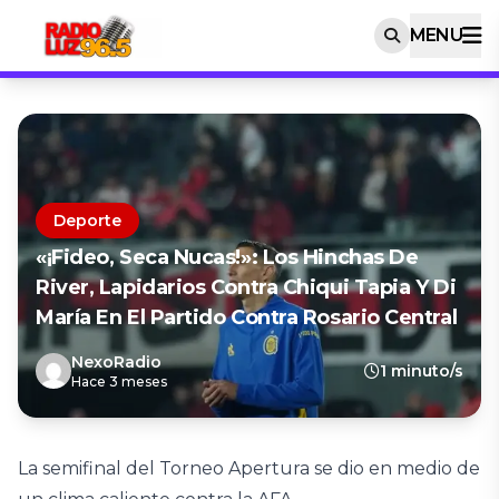
MENU
Deporte
«¡Fideo, Seca Nucas!»: Los Hinchas De
River, Lapidarios Contra Chiqui Tapia Y Di
María En El Partido Contra Rosario Central
NexoRadio
1 minuto/s
Hace 3 meses
La semifinal del Torneo Apertura se dio en medio de