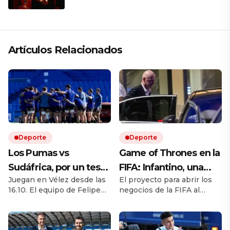
que respeta lo antiguo y mira al
futuro
Artículos Relacionados
Deporte
Deporte
Los Pumas vs
Game of Thrones en la
Sudáfrica, por un test
FIFA: Infantino, una
Juegan en Vélez desde las
El proyecto para abrir los
match EN VIVO: a qué
rebelión en marcha y
16.10. El equipo de Felipe
negocios de la FIFA al
hora juegan,
la batalla por el trono
Contepomi cuenta con
capital privado desató una
formaciones y cómo
cuatro debutantes. Por
fuerte disputa interna.
ESPN y Disney +
Europa cuestiona al
ver el partido