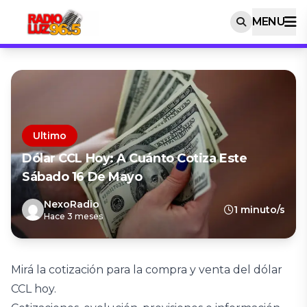
MENU
Ultimo
Dólar CCL Hoy: A Cuánto Cotiza Este
Sábado 16 De Mayo
NexoRadio
1 minuto/s
Hace 3 meses
Mirá la cotización para la compra y venta del dólar
CCL hoy.