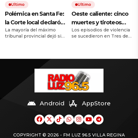
Ultimo
Ultimo
existen en mi
Polémica en Santa Fe:
Oeste caliente: cinco
vocabulario»
la Corte local declaró
muertes y tiroteos
La mayoría del máximo
Los episodios de violencia
inconstitucional el
entre bandas narcos
tribunal provincial dejó sin
se sucedieron en Tres de
tope a jubilaciones de
en las últimas
efecto el límite que había
Febrero, José C. Paz, La
privilegio y avaló
semanas
fijado la reforma previsional
Matanza y Hurlingham.
de Maximiliano Pullaro. La
Hubo dos policías y tres
haberes de $ 18
decisión favorece a un
delincuentes muerto,
millones
reducido grupo de
mientras crece la pelea por
jubilaciones del Poder
el control del
Judicial, entre ellas a un
narcomenudeo.
ministro del tribunal,
próximo a jubilarse.
Android
AppStore
COPYRIGHT © 2026 - FM LUZ 96.5 VILLA REGINA