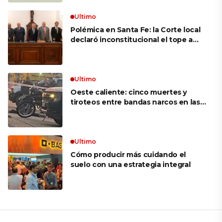
movimiento: «Las palabras ‘no
puedo’ no existen en mi vocabulario»
Ultimo
Polémica en Santa Fe: la Corte local
declaró inconstitucional el tope a
jubilaciones de privilegio y avaló
haberes de $ 18 millones
Ultimo
Oeste caliente: cinco muertes y
tiroteos entre bandas narcos en las
últimas semanas
Ultimo
Cómo producir más cuidando el
suelo con una estrategia integral