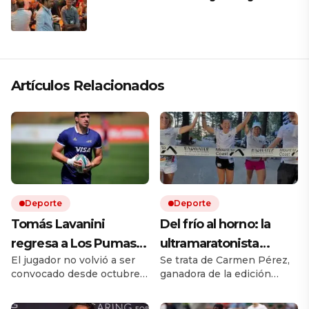
Artículos Relacionados
Deporte
Deporte
Tomás Lavanini
Del frío al horno: la
regresa a Los Pumas
ultramaratonista
El jugador no volvió a ser
Se trata de Carmen Pérez,
tras casi dos años: «Es
española que corrió
convocado desde octubre
ganadora de la edición
una nueva
bajo 52 grados y lo
de 2024 y su último partido
2026 con un nuevo récord
oportunidad, un nuevo
comparó con una «air
fue ante Sudáfrica. Ese año
femenino de la prueba.