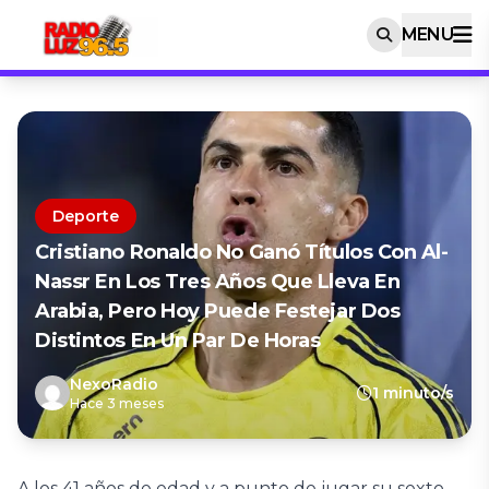
MENU
Deporte
Cristiano Ronaldo No Ganó Títulos Con Al-
Nassr En Los Tres Años Que Lleva En
Arabia, Pero Hoy Puede Festejar Dos
Distintos En Un Par De Horas
NexoRadio
1 minuto/s
Hace 3 meses
A los 41 años de edad y a punto de jugar su sexto