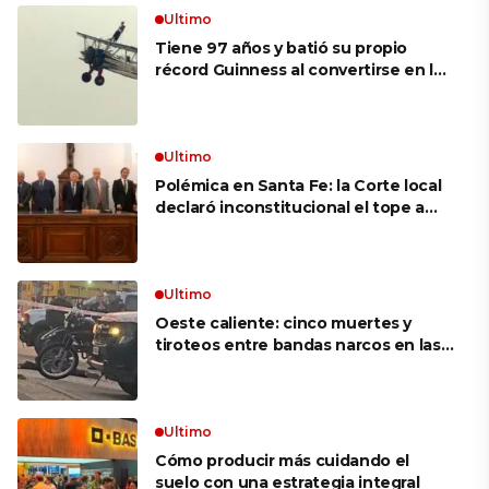
Ultimo
Tiene 97 años y batió su propio
récord Guinness al convertirse en la
mujer más longeva del mundo en
volar sobre las alas de un avión en
movimiento: «Las palabras ‘no
puedo’ no existen en mi vocabulario»
Ultimo
Polémica en Santa Fe: la Corte local
declaró inconstitucional el tope a
jubilaciones de privilegio y avaló
haberes de $ 18 millones
Ultimo
Oeste caliente: cinco muertes y
tiroteos entre bandas narcos en las
últimas semanas
Ultimo
Cómo producir más cuidando el
suelo con una estrategia integral