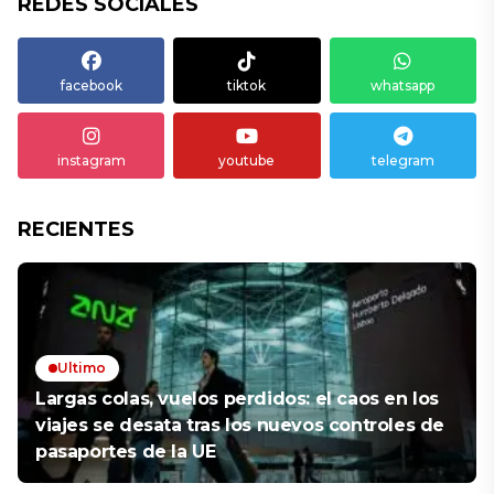
REDES SOCIALES
facebook
tiktok
whatsapp
instagram
youtube
telegram
RECIENTES
Ultimo
Largas colas, vuelos perdidos: el caos en los
viajes se desata tras los nuevos controles de
pasaportes de la UE