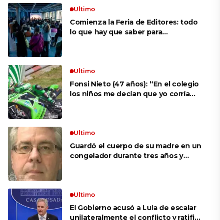
Ultimo
Comienza la Feria de Editores: todo
lo que hay que saber para
aprovechar la visita
Ultimo
Fonsi Nieto (47 años): “En el colegio
los niños me decían que yo corría
porque mi tío ponía el dinero. Tuve
que ganar muchas carreras para que
me respetaran por ser Fonsi”
Ultimo
Guardó el cuerpo de su madre en un
congelador durante tres años y
cobró 100.000 dólares en pagos que
no le correspondían: la insólita
explicación cuando lo detuvieron
Ultimo
El Gobierno acusó a Lula de escalar
unilateralmente el conflicto y ratificó