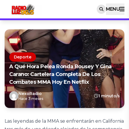
MENU
Deporte
A Qué Hora Pelea Ronda Rousey Y Gina
Carano: Cartelera Completa De Los
Combates MMA Hoy En Netflix
NexoRadio
1 minuto/s
Hace 3 meses
Las leyendas de la MMA se enfrentarán en California