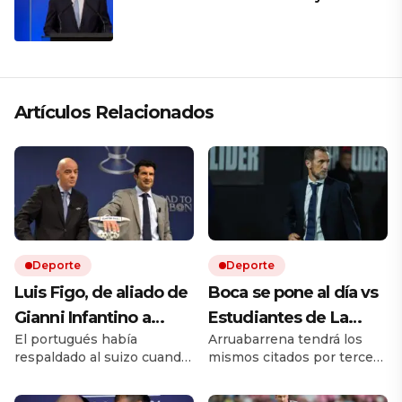
el apoyo de Milei a Bolsonaro: «La
región está cambiando y esperamos
que así también sea en Brasil»
Artículos Relacionados
Deporte
Deporte
Luis Figo, de aliado de
Boca se pone al día vs
Gianni Infantino a
Estudiantes de La
El portugués había
Arruabarrena tendrá los
pedir su renuncia: la
Plata, sin Muslera, y
respaldado al suizo cuando
mismos citados por tercer
durísima carta que
busca su primera
llegó a la presidencia de la
encuentro consecutivo en
sacude a la FIFA
victoria en el Torneo
FIFA en 2016. Diez años
el torneo local. Quién es el