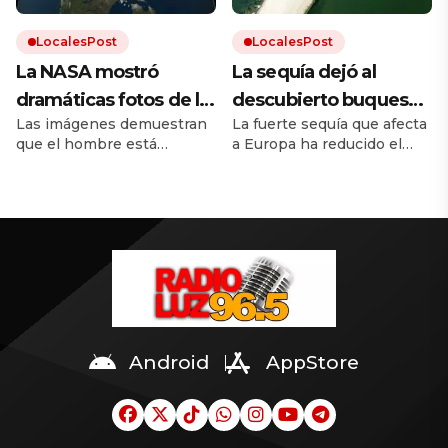
LocalesPost
LocalesPost
La NASA mostró
La sequía dejó al
dramáticas fotos de la
descubierto buques
Las imágenes demuestran
La fuerte sequía que afecta
Tierra antes y después
de guerra nazis
que el hombre está
a Europa ha reducido el
del cambio climático
hundidos en un río
destruyendo el mundo. El
caudal del río Danubio
europeo
calentamiento global trae
hasta niveles inusualmente
inundaciones, incendios y
bajos. Dejó al descubierto
desmontes. Y la
los restos de decenas de
urbanización hace el resto.
buques de guerra alemanes
hundidos durante la
Segunda Guerra Mundial.
Android
AppStore