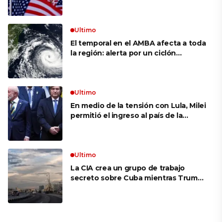
siguen bajos
Ultimo
El temporal en el AMBA afecta a toda
la región: alerta por un ciclón
extratropical, vientos de 100 km/h y
riesgo de tornado en Brasil
Ultimo
En medio de la tensión con Lula, Milei
permitió el ingreso al país de la
Marina de Brasil para realizar
ejercicios militares conjuntos
Ultimo
La CIA crea un grupo de trabajo
secreto sobre Cuba mientras Trump
presiona a La Habana