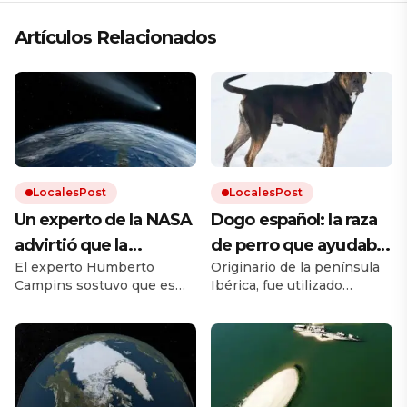
Artículos Relacionados
LocalesPost
LocalesPost
Un experto de la NASA
Dogo español: la raza
advirtió que la
de perro que ayudaba
El experto Humberto
Originario de la península
humanidad debe
en los campos y que
Campins sostuvo que es
Ibérica, fue utilizado
prepararse para el
está en proceso de
clave promover los planes
durante siglos como perro
impacto de un
recuperación
de defensa planetaria para
de trabajo. Debido a los
evitar un fenómeno como
cruces con otras razas y a la
asteroide: «Volverá a
el que extinguió a los
falta de un estándar oficial,
ocurrir»
dinosaurios.
el dogo español estuvo al
borde la extinción.