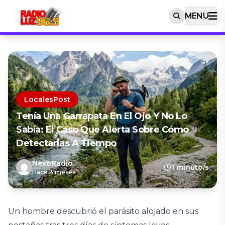
MENU
LocalesPost
Tenía Una Garrapata En El Ojo Y No Lo
Sabía: El Caso Que Alerta Sobre Cómo
Detectarlas A Tiempo
NexoRadio
1 minuto/s
Hace 3 meses
Un hombre descubrió el parásito alojado en sus