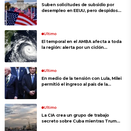
Suben solicitudes de subsidio por
desempleo en EEUU, pero despidos
siguen bajos
Ultimo
El temporal en el AMBA afecta a toda
la región: alerta por un ciclón
extratropical, vientos de 100 km/h y
riesgo de tornado en Brasil
Ultimo
En medio de la tensión con Lula, Milei
permitió el ingreso al país de la
Marina de Brasil para realizar
ejercicios militares conjuntos
Ultimo
La CIA crea un grupo de trabajo
secreto sobre Cuba mientras Trump
presiona a La Habana