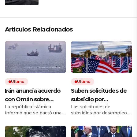
Artículos Relacionados
Ultimo
Ultimo
Irán anuncia acuerdo
Suben solicitudes de
con Omán sobre
subsidio por
La república islámica
Las solicitudes de
Ormuz, pero avisa que
desempleo en EEUU,
informó que se pactó una
subsidios por desempleo
su reapertura
pero despidos siguen
ruta alternativa al
en EE.UU. subieron
dependerá de lo que
bajos
estratégico estrecho por
ligeramente, pero los
donde pasa la quinta parte
despidos se mantienen en
haga Estados Unidos