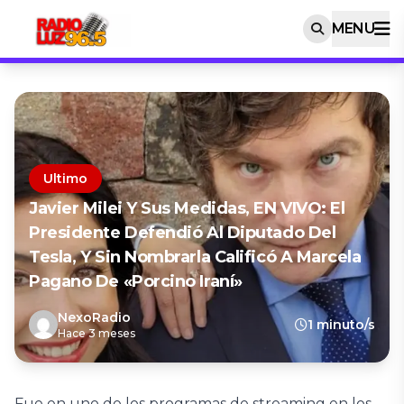
MENU
Ultimo
Javier Milei Y Sus Medidas, EN VIVO: El
Presidente Defendió Al Diputado Del
Tesla, Y Sin Nombrarla Calificó A Marcela
Pagano De «porcino Iraní»
NexoRadio
1 minuto/s
Hace 3 meses
Fue en uno de los programas de streaming en los