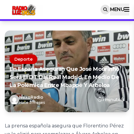
MENU
Deporte
En España Aseguran Que José Mourinho
Será El DT Del Real Madrid, En Medio De
La Polémica Entre Mbappé Y Arbeloa
NexoRadio
1 minuto/s
Hace 3 meses
La prensa española asegura que Florentino Pérez