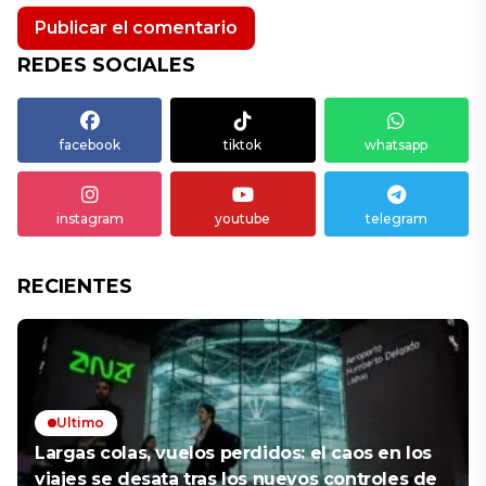
REDES SOCIALES
facebook
tiktok
whatsapp
instagram
youtube
telegram
RECIENTES
Ultimo
Largas colas, vuelos perdidos: el caos en los
viajes se desata tras los nuevos controles de