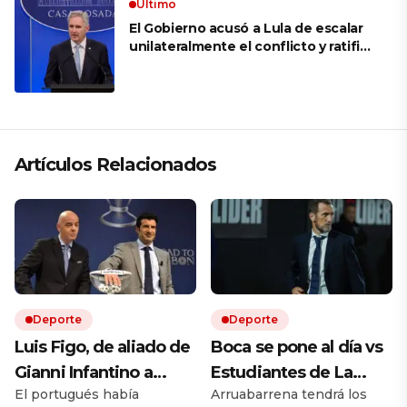
Ultimo
El Gobierno acusó a Lula de escalar
unilateralmente el conflicto y ratificó
el apoyo de Milei a Bolsonaro: «La
región está cambiando y esperamos
que así también sea en Brasil»
Artículos Relacionados
Deporte
Deporte
Luis Figo, de aliado de
Boca se pone al día vs
Gianni Infantino a
Estudiantes de La
El portugués había
Arruabarrena tendrá los
pedir su renuncia: la
Plata, sin Muslera, y