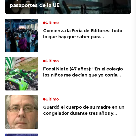
pasaportes de la UE
Ultimo
Comienza la Feria de Editores: todo
lo que hay que saber para
aprovechar la visita
Ultimo
Fonsi Nieto (47 años): “En el colegio
los niños me decían que yo corría
porque mi tío ponía el dinero. Tuve
que ganar muchas carreras para que
me respetaran por ser Fonsi”
Ultimo
Guardó el cuerpo de su madre en un
congelador durante tres años y
cobró 100.000 dólares en pagos que
no le correspondían: la insólita
explicación cuando lo detuvieron