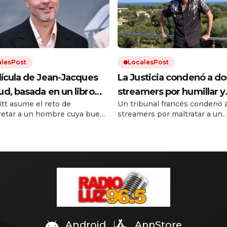
alesPost
LocalesPost
lícula de Jean-Jacques
La Justicia condenó a do
d, basada en un libro
streamers por humillar y
itt asume el reto de
Un tribunal francés condenó 
a vendido 3 millones de
maltratar a un influencer
retar a un hombre cuya buena
streamers por maltratar a un
s y ha sido traducido a
hasta su muerte
ncia y habilidad no
influencer hasta su muerte. S
e 50 idiomas, está
san su arrogancia.
agresores ganaban hasta 6.0
euros al mes con ese conteni
nible en Netflix
Android
AppStore