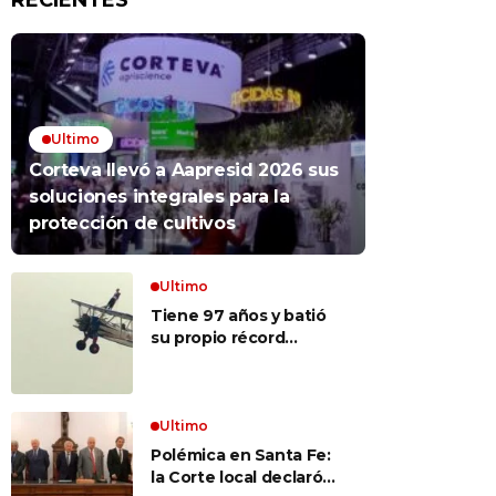
RECIENTES
Ultimo
Corteva llevó a Aapresid 2026 sus
soluciones integrales para la
protección de cultivos
Ultimo
Tiene 97 años y batió
su propio récord
Guinness al convertirse
en la mujer más longeva
del mundo en volar
sobre las alas de un
Ultimo
avión en movimiento:
Polémica en Santa Fe:
«Las palabras ‘no
la Corte local declaró
puedo’ no existen en mi