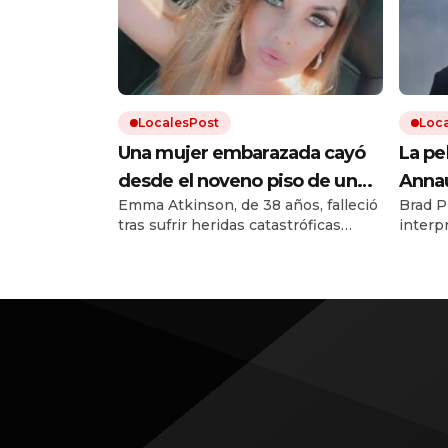
LocalesPost
Loc
Una mujer embarazada cayó
La pe
desde el noveno piso de un
Annau
Emma Atkinson, de 38 años, falleció
Brad P
edificio y murió, pero su bebé
que h
tras sufrir heridas catastróficas
interp
sobrevivió milagrosamente:
copia
luego de caer desde una ventana a
aparie
«Es una niña feliz y sana»
más d
27 metros de altura. Su hija nació
compen
treinta minutos después de la
dispo
trágica caída.