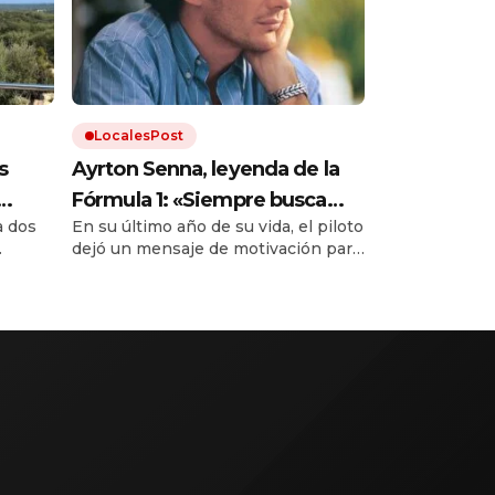
LocalesPost
s
Ayrton Senna, leyenda de la
Fórmula 1: «Siempre busca
a dos
En su último año de su vida, el piloto
mucha fuerza, mucha
dejó un mensaje de motivación para
determinación y haz todo con
us
quienes buscaban cumplir sus
mucho amor»
00
sueños. A 32 años de su muerte, sus
do.
frases continúan siendo una fuente
de inspiración para millones de
personas.