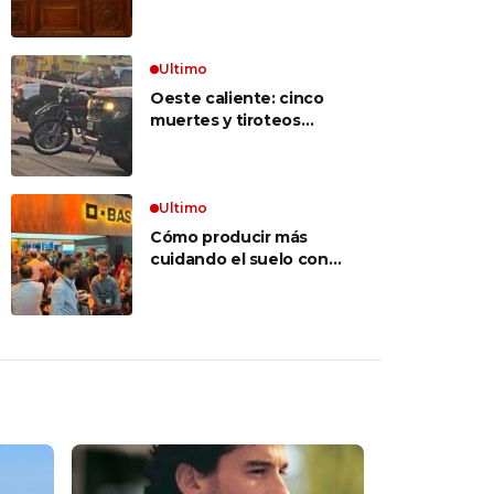
inconstitucional el tope
vocabulario»
a jubilaciones de
privilegio y avaló
haberes de $ 18
Ultimo
millones
Oeste caliente: cinco
muertes y tiroteos
entre bandas narcos en
las últimas semanas
Ultimo
Cómo producir más
cuidando el suelo con
una estrategia integral