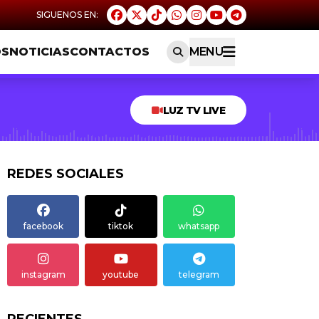
OS
NOTICIAS
CONTACTOS
MENU
LUZ TV LIVE
REDES SOCIALES
facebook
tiktok
whatsapp
instagram
youtube
telegram