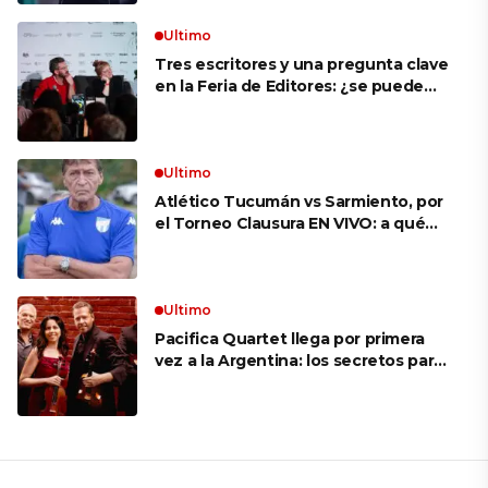
Ultimo
Tres escritores y una pregunta clave
en la Feria de Editores: ¿se puede
aprender a escuchar?
Ultimo
Atlético Tucumán vs Sarmiento, por
el Torneo Clausura EN VIVO: a qué
hora juegan, formaciones y cómo ver
el partido
Ultimo
Pacifica Quartet llega por primera
vez a la Argentina: los secretos para
mantener a un cuarteto de cuerdas
que respeta lo antiguo y mira al
futuro