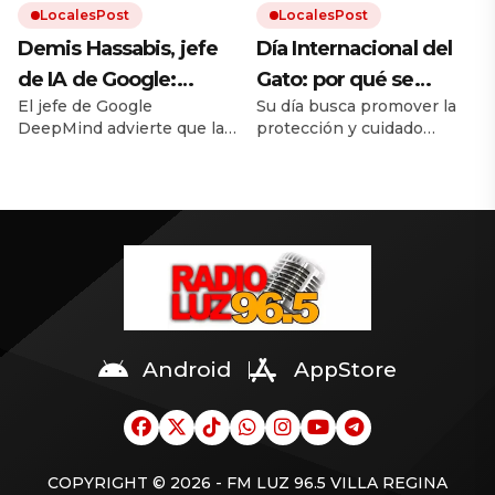
LocalesPost
LocalesPost
por encima del
que pudieron completar el
desafío técnico.
Demis Hassabis, jefe
Día Internacional del
resultado»
de IA de Google:
Gato: por qué se
El jefe de Google
Su día busca promover la
«Nadie en el mundo
celebra el 8 de agosto
DeepMind advierte que la
protección y cuidado
sabe con certeza qué
y cómo hacer feliz a tu
IA avanza más rápido que
responsable de los gatos.
va a pasar de aquí en
felino
nuestra capacidad de
Una buena alimentación,
entenderla. Su ensayo
higiene, estimulación y
adelante, y hasta los
propone un marco
respeto son
expertos no están de
regulatorio concreto antes
fundamentales para
de que sea demasiado
garantizar el bienestar de
acuerdo»
tarde.
los gatos.
Android
AppStore
COPYRIGHT © 2026 - FM LUZ 96.5 VILLA REGINA