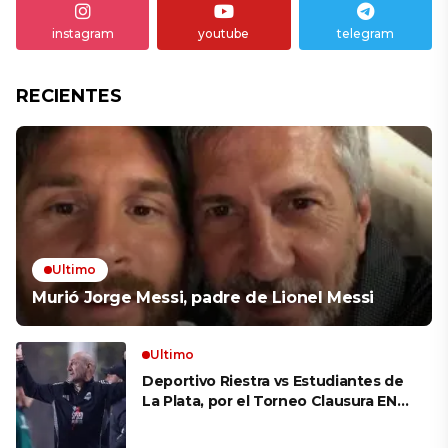
instagram
youtube
telegram
RECIENTES
Ultimo
Murió Jorge Messi, padre de Lionel Messi
Ultimo
Deportivo Riestra vs Estudiantes de
La Plata, por el Torneo Clausura EN
VIVO: a qué hora juegan,
formaciones y cómo ver el partido