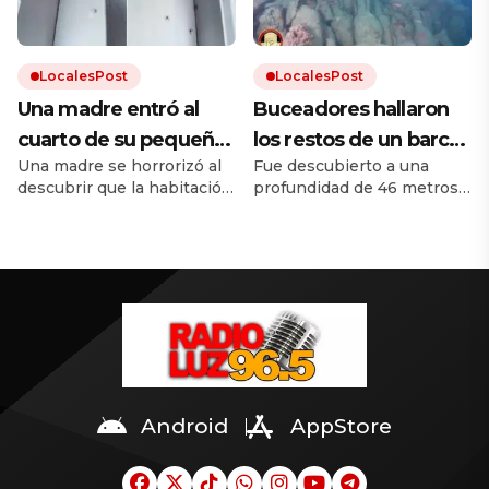
natal como embajadora de
siguiente.
St-Germain.
LocalesPost
LocalesPost
Una madre entró al
Buceadores hallaron
cuarto de su pequeña
los restos de un barco
Una madre se horrorizó al
Fue descubierto a una
hija y se encontró con
hundido hace 2300
descubrir que la habitación
profundidad de 46 metros.
una invasión de arañas
años con centenas de
en la que duerme su
Fue hallado a cinco
ánforas
pequeña hija había sido
kilómetros de Mazara del
invadida por una enorme
Vallo, una histórica ciudad
cantidad de arañas. Mirá el
portuaria italiana.
video.
Android
AppStore