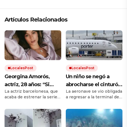
Artículos Relacionados
LocalesPost
LocalesPost
Georgina Amorós,
Un niño se negó a
actriz, 28 años: “Si
abrocharse el cinturón
La actriz barcelonesa, que
La aeronave se vio obligada
pudiera, me tomaría
de seguridad y
acaba de estrenar la serie
a regresar a la terminal del
un vino con mi abuelo;
provocó la cancelación
‘El homenaje’, reflexiona
Aeropuerto Internacional.
me quedé con
de un vuelo
sobre la madurez
La empresa aérea se
profesional y el valor de la
disculpó con los demás
muchas ganas de
lealtad tras saborear la
pasajeros, a quienes se les
saber más de su vida”
primavera en su ciudad
reubicó en un vuelo al día