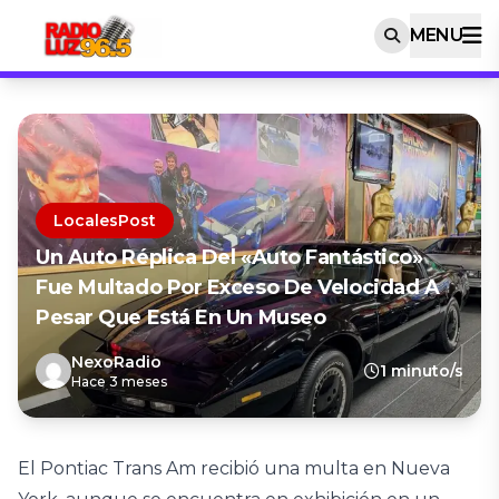
MENU
LocalesPost
Un Auto Réplica Del «Auto Fantástico»
Fue Multado Por Exceso De Velocidad A
Pesar Que Está En Un Museo
NexoRadio
1 minuto/s
Hace 3 meses
El Pontiac Trans Am recibió una multa en Nueva