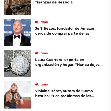
finanzas de Hezbolá
Ultimo
Jeff Bezos, fundador de Amazon,
cerca de comprar parte de las
acciones de Liverpool
Ultimo
Laura Guerrero, experta en
organización y hogar: “Nunca dejes
la flor de la ducha colgada antes de
salir de viaje”
Ultimo
Violaine Bérot, autora de ‘Como
bestias’: “Los problemas de las
familias son los mismos en todas
partes”