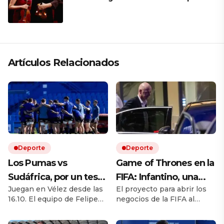
mantener a un cuarteto de cuerdas
que respeta lo antiguo y mira al
futuro
Artículos Relacionados
Deporte
Deporte
Los Pumas vs
Game of Thrones en la
Sudáfrica, por un test
FIFA: Infantino, una
Juegan en Vélez desde las
El proyecto para abrir los
match EN VIVO: a qué
rebelión en marcha y
16.10. El equipo de Felipe
negocios de la FIFA al
hora juegan,
la batalla por el trono
Contepomi cuenta con
capital privado desató una
formaciones y cómo
cuatro debutantes. Por
fuerte disputa interna.