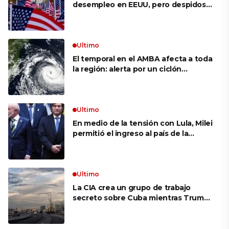
desempleo en EEUU, pero despidos
siguen bajos
Ultimo
El temporal en el AMBA afecta a toda
la región: alerta por un ciclón
extratropical, vientos de 100 km/h y
riesgo de tornado en Brasil
Ultimo
En medio de la tensión con Lula, Milei
permitió el ingreso al país de la
Marina de Brasil para realizar
ejercicios militares conjuntos
Ultimo
La CIA crea un grupo de trabajo
secreto sobre Cuba mientras Trump
presiona a La Habana