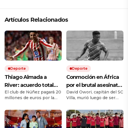
Artículos Relacionados
Deporte
Deporte
Thiago Almada a
Conmoción en África
River: acuerdo total
por el brutal asesinato
El club de Núñez pagará 20
David Owori, capitán del SC
con Atlético de Madrid
de una de las figuras
millones de euros por la
Villa, murió luego de ser
y el campeón del
del fútbol ugandés
mitad del pase del ex Vélez.
brutalmente atacado
mundo llega por una
Le ganó la pulseada a
durante un asalto ocurrido
Flamengo y es la
en un barrio de Kampala.
cifra récord
transferencia más cara en
la historia del fútbol