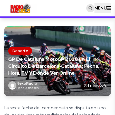
MENU
Deporte
GP De Cataluña MotoGP 2026 En El
Circuito De Barcelona-Cataluña: Fecha,
Hora, TV Y Dónde Ver Online
NexoRadio
1 minuto/s
Hace 3 meses
La sexta fecha del campeonato se disputa en uno