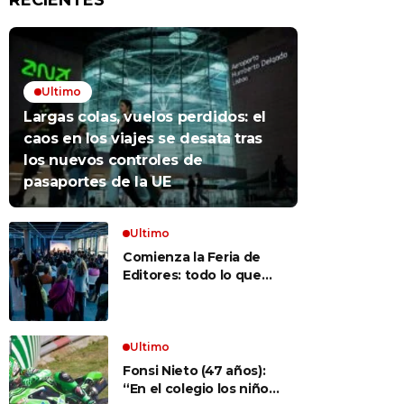
RECIENTES
Ultimo
Largas colas, vuelos perdidos: el
caos en los viajes se desata tras
los nuevos controles de
pasaportes de la UE
Ultimo
Comienza la Feria de
Editores: todo lo que
hay que saber para
aprovechar la visita
Ultimo
Fonsi Nieto (47 años):
“En el colegio los niños