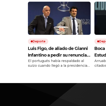
Deporte
Dep
Luis Figo, de aliado de Gianni
Boca 
Infantino a pedir su renuncia:
Estud
El portugués había respaldado al
Arruab
la durísima carta que sacude a
Musle
suizo cuando llegó a la presidencia
citado
la FIFA
victo
de la FIFA en 2016. Diez años
consec
hora 
después, Luis Figo cambió de
Quién 
postura y publicó una durísima carta.
vivo po
Allí lo acusa de una gestión egoísta y
deshonesta, y le exige que dé un
paso al costado.