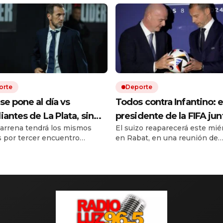
orte
Deporte
se pone al día vs
Todos contra Infantino: e
iantes de La Plata, sin
presidente de la FIFA jun
arrena tendrá los mismos
El suizo reaparecerá este mié
ra, y busca su primera
fuerzas en Marruecos, la
s por tercer encuentro
en Rabat, en una reunión de
ria en el Torneo Clausura:
sedes del Mundial 2026
utivo en el torneo local.
emergencia. La UEFA, en tant
y formaciones
reclaman y una cumbre
es el árbitro y cómo ver en
planea dar un golpe en la mes
r TV.
próximo 12 de agosto.
puede definir su futuro