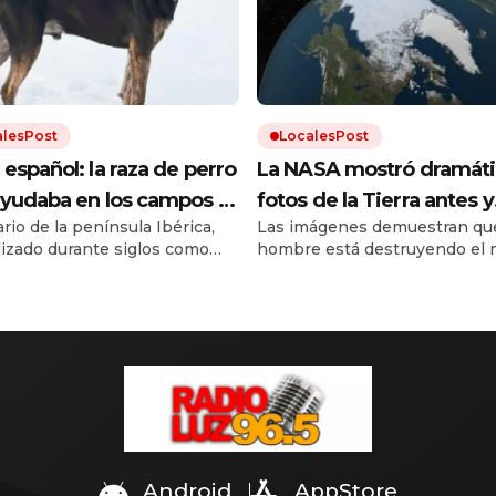
alesPost
LocalesPost
español: la raza de perro
La NASA mostró dramáti
yudaba en los campos y
fotos de la Tierra antes y
rio de la península Ibérica,
Las imágenes demuestran que
stá en proceso de
después del cambio clim
ilizado durante siglos como
hombre está destruyendo el 
eración
de trabajo. Debido a los cruces
El calentamiento global trae
as razas y a la falta de un
inundaciones, incendios y
ar oficial, el dogo español
desmontes. Y la urbanización
al borde la extinción.
el resto.
Android
AppStore