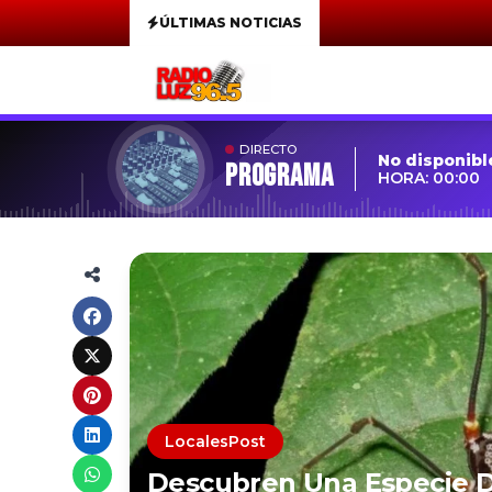
ÚLTIMAS NOTICIAS
DIRECTO
No disponibl
Programa
HORA: 00:00
LocalesPost
Descubren Una Especie D