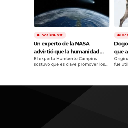
LocalesPost
Loc
Un experto de la NASA
Dogo 
advirtió que la humanidad
que a
El experto Humberto Campins
Origina
debe prepararse para el
que e
sostuvo que es clave promover los
fue ut
impacto de un asteroide:
recup
planes de defensa planetaria para
perro 
«Volverá a ocurrir»
evitar un fenómeno como el que
con otr
extinguió a los dinosaurios.
estánd
estuvo 