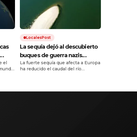
LocalesPost
cas
La sequía dejó al descubierto
buques de guerra nazis
 el
La fuerte sequía que afecta a Europa
ático
hundidos en un río europeo
mundo.
ha reducido el caudal del río
Danubio hasta niveles
inusualmente bajos. Dejó al
 hace
descubierto los restos de decenas
de buques de guerra alemanes
hundidos durante la Segunda Guerra
Mundial.