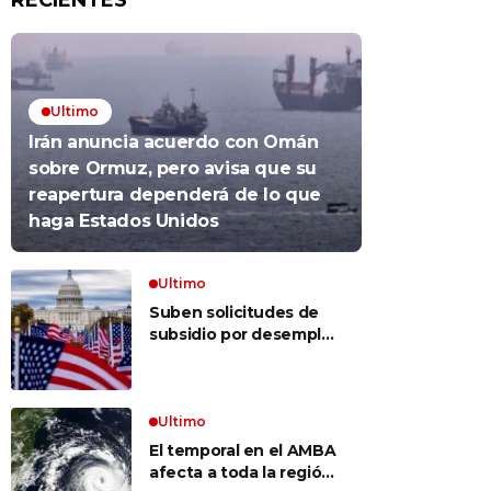
RECIENTES
Ultimo
Irán anuncia acuerdo con Omán
sobre Ormuz, pero avisa que su
reapertura dependerá de lo que
haga Estados Unidos
Ultimo
Suben solicitudes de
subsidio por desempleo
en EEUU, pero despidos
siguen bajos
Ultimo
El temporal en el AMBA
afecta a toda la región: