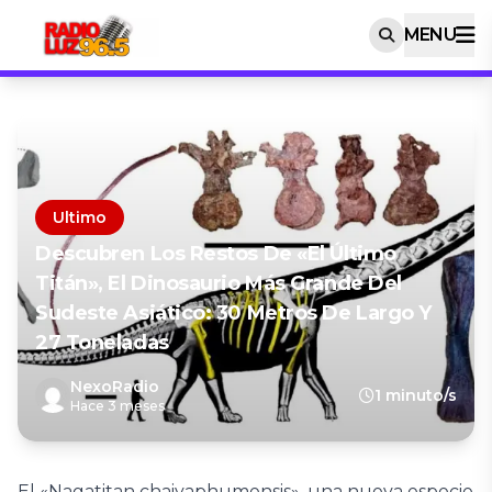
MENU
Ultimo
Descubren Los Restos De «El Último
Titán», El Dinosaurio Más Grande Del
Sudeste Asiático: 30 Metros De Largo Y
27 Toneladas
NexoRadio
1 minuto/s
Hace 3 meses
El «Nagatitan chaiyaphumensis», una nueva especie