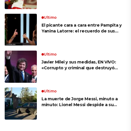
es, probables formaciones y cómo
ver el clásico
Ultimo
El picante cara a cara entre Pampita y
Yanina Latorre: el recuerdo de sus
infidelidades y el reproche por el
final con Pico Mónaco
Ultimo
Javier Milei y sus medidas, EN VIVO:
«Corrupto y criminal que destruyó
Brasil», el ataque de un congresista
de EE.UU. a Lula que el Presidente
replicó en sus redes
Ultimo
La muerte de Jorge Messi, minuto a
minuto: Lionel Messi despide a su
papá en una ceremonia íntima junto
a su familia en Rosario