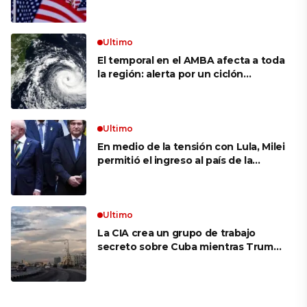
siguen bajos
Ultimo
El temporal en el AMBA afecta a toda
la región: alerta por un ciclón
extratropical, vientos de 100 km/h y
riesgo de tornado en Brasil
Ultimo
En medio de la tensión con Lula, Milei
permitió el ingreso al país de la
Marina de Brasil para realizar
ejercicios militares conjuntos
Ultimo
La CIA crea un grupo de trabajo
secreto sobre Cuba mientras Trump
presiona a La Habana