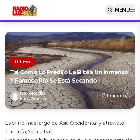
MENU
Ultimo
Tal Como Lo Predijo La Biblia Un Inmenso
Y Famoso Río Se Está Secando
NexoRadio
1 minuto/s
Hace 3 meses
Es el río más largo de Asia Occidental y atraviesa
Turquía, Siria e Irak.