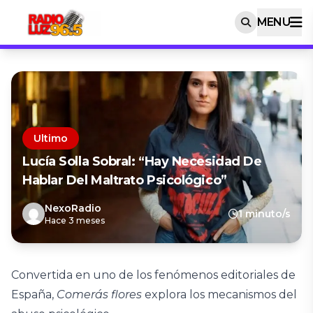
MENU
Ultimo
Lucía Solla Sobral: “Hay Necesidad De
Hablar Del Maltrato Psicológico”
NexoRadio
1 minuto/s
Hace 3 meses
Convertida en uno de los fenómenos editoriales de
España,
Comerás flores
explora los mecanismos del