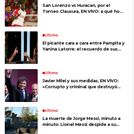
San Lorenzo vs Huracan, por el
Torneo Clausura, EN VIVO: a qué hora
es, probables formaciones y cómo
ver el clásico
Ultimo
El picante cara a cara entre Pampita y
Yanina Latorre: el recuerdo de sus
infidelidades y el reproche por el
final con Pico Mónaco
Ultimo
Javier Milei y sus medidas, EN VIVO:
«Corrupto y criminal que destruyó
Brasil», el ataque de un congresista
de EE.UU. a Lula que el Presidente
replicó en sus redes
Ultimo
La muerte de Jorge Messi, minuto a
minuto: Lionel Messi despide a su
papá en una ceremonia íntima junto