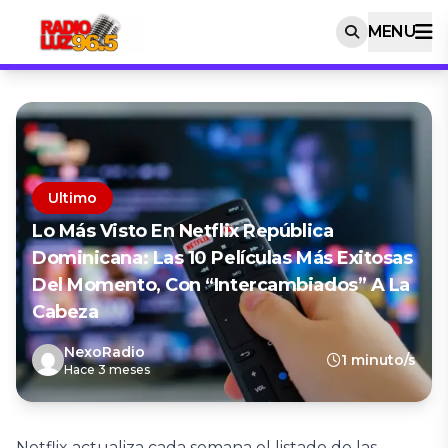
MENU
Ultimo
Lo Más Visto En Netflix República
Dominicana: Las 10 Películas Más Exitosas
Del Momento, Con “Intercambiados” A La
Cabeza
NexoRadio
1 minuto/s
Hace 3 meses
Netflix actualiza cada semana el listado de las