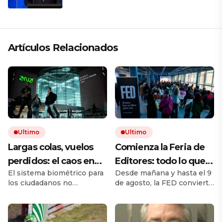
región está cambiando y esperamos
que así también sea en Brasil»
Artículos Relacionados
Ultimo
Ultimo
Largas colas, vuelos
Comienza la Feria de
perdidos: el caos en
Editores: todo lo que
El sistema biométrico para
Desde mañana y hasta el 9
los viajes se desata
hay que saber para
los ciudadanos no
de agosto, la FED convierte
tras los nuevos
aprovechar la visita
comunitarios está
a Chacarita en el principal
controles de
provocando largos retrasos
punto de encuentro del
y malhumor en los
libro independiente. La
pasaportes de la UE