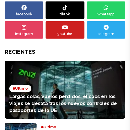
facebook
tiktok
whatsapp
instagram
youtube
telegram
RECIENTES
Ultimo
Largas colas, vuelos perdidos: el caos en los
viajes se desata tras los nuevos controles de
pasaportes de la UE
Ultimo