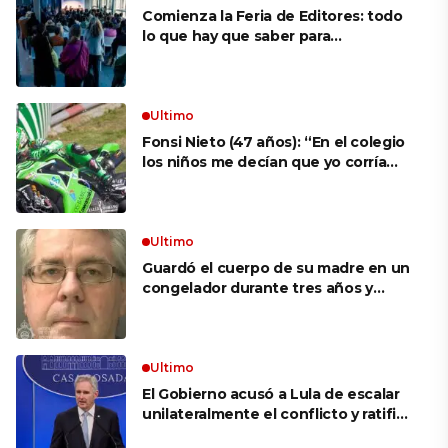
Comienza la Feria de Editores: todo
lo que hay que saber para
aprovechar la visita
Ultimo
Fonsi Nieto (47 años): “En el colegio
los niños me decían que yo corría
porque mi tío ponía el dinero. Tuve
que ganar muchas carreras para que
me respetaran por ser Fonsi”
Ultimo
Guardó el cuerpo de su madre en un
congelador durante tres años y
cobró 100.000 dólares en pagos que
no le correspondían: la insólita
explicación cuando lo detuvieron
Ultimo
El Gobierno acusó a Lula de escalar
unilateralmente el conflicto y ratificó
el apoyo de Milei a Bolsonaro: «La