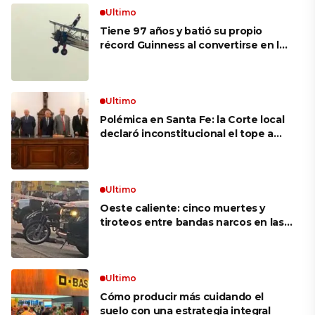
Ultimo
Tiene 97 años y batió su propio
récord Guinness al convertirse en la
mujer más longeva del mundo en
volar sobre las alas de un avión en
movimiento: «Las palabras ‘no
puedo’ no existen en mi vocabulario»
Ultimo
Polémica en Santa Fe: la Corte local
declaró inconstitucional el tope a
jubilaciones de privilegio y avaló
haberes de $ 18 millones
Ultimo
Oeste caliente: cinco muertes y
tiroteos entre bandas narcos en las
últimas semanas
Ultimo
Cómo producir más cuidando el
suelo con una estrategia integral