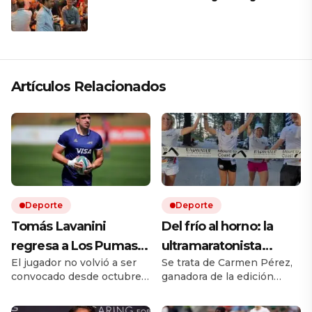
Artículos Relacionados
Deporte
Deporte
Tomás Lavanini
Del frío al horno: la
regresa a Los Pumas
ultramaratonista
El jugador no volvió a ser
Se trata de Carmen Pérez,
tras casi dos años: «Es
española que corrió
convocado desde octubre
ganadora de la edición
una nueva
bajo 52 grados y lo
de 2024 y su último partido
2026 con un nuevo récord
oportunidad, un nuevo
comparó con una «air
fue ante Sudáfrica. Ese año
femenino de la prueba.