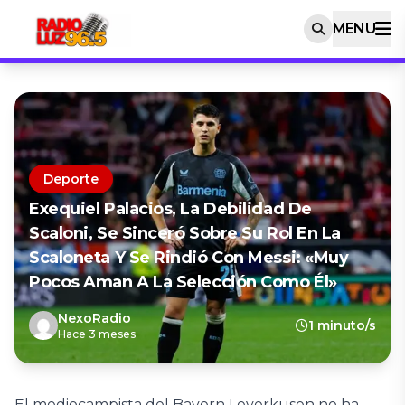
MENU
Deporte
Exequiel Palacios, La Debilidad De
Scaloni, Se Sinceró Sobre Su Rol En La
Scaloneta Y Se Rindió Con Messi: «Muy
Pocos Aman A La Selección Como Él»
NexoRadio
1 minuto/s
Hace 3 meses
El mediocampista del Bayern Leverkusen no ha