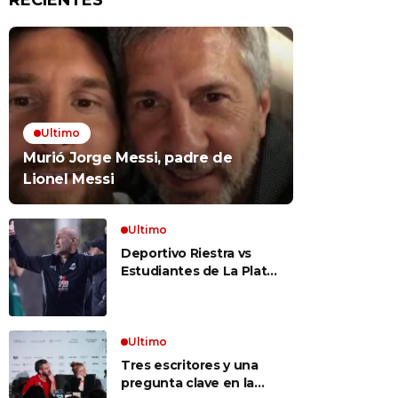
RECIENTES
Ultimo
Murió Jorge Messi, padre de
Lionel Messi
Ultimo
Deportivo Riestra vs
Estudiantes de La Plata,
por el Torneo Clausura
EN VIVO: a qué hora
juegan, formaciones y
cómo ver el partido
Ultimo
Tres escritores y una
pregunta clave en la