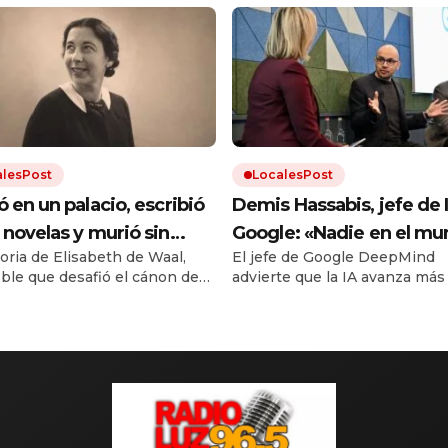
alesPost
LocalesPost
ó en un palacio, escribió
Demis Hassabis, jefe de 
 novelas y murió sin
Google: «Nadie en el m
toria de Elisabeth de Waal,
El jefe de Google DeepMind
car ninguna: décadas
sabe con certeza qué va 
ble que desafió el cánon de
advierte que la IA avanza más
és, su nieto hizo que el
pasar de aquí en adelante
ca. Su nieto Edmund, también
que nuestra capacidad de
 la leyera
hasta los expertos no es
or, rescató sus manuscritos.
entenderla. Su ensayo propo
marco regulatorio concreto a
acuerdo»
que sea demasiado tarde.