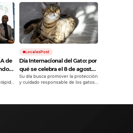
LocalesPost
IA de
Día Internacional del Gato: por
undo
qué se celebra el 8 de agosto
Su día busca promover la protección
a
y cómo hacer feliz a tu felino
 rápido
y cuidado responsable de los gatos.
, y
Una buena alimentación, higiene,
tán de
ne un
estimulación y respeto son
ntes de
fundamentales para garantizar el
bienestar de los gatos.