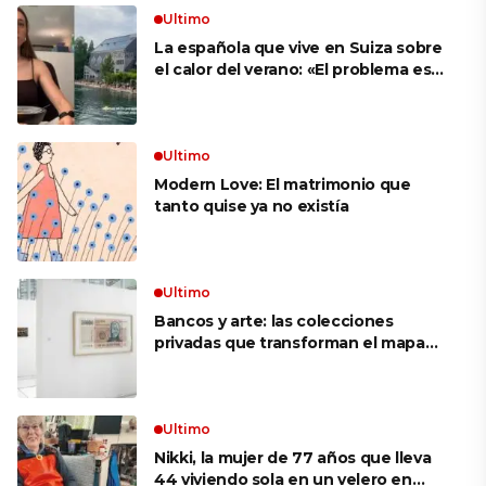
Ultimo
La española que vive en Suiza sobre
el calor del verano: «El problema es
que no es como en España, que te
metes a cualquier sitio y hay aire
acondicionado»
Ultimo
Modern Love: El matrimonio que
tanto quise ya no existía
Ultimo
Bancos y arte: las colecciones
privadas que transforman el mapa
cultural argentino
Ultimo
Nikki, la mujer de 77 años que lleva
44 viviendo sola en un velero en