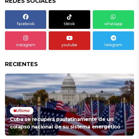
REDES SOCIALES
facebook
tiktok
whatsapp
instagram
youtube
telegram
RECIENTES
Ultimo
Cuba se recupera paulatinamente de un
colapso nacional de su sistema energético