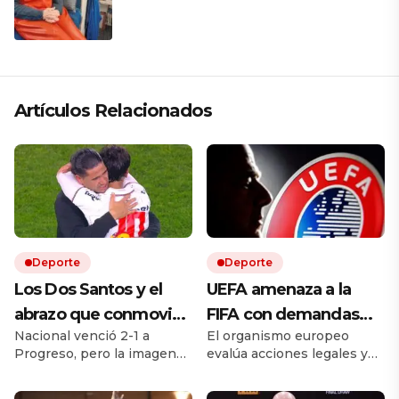
Alaska: «Soy la capitana, la mecánica,
la electricista; soy todo»
Artículos Relacionados
Deporte
Deporte
Los Dos Santos y el
UEFA amenaza a la
abrazo que conmovió
FIFA con demandas
Nacional venció 2-1 a
El organismo europeo
al fútbol uruguayo:
tras el fallido plan de
Progreso, pero la imagen
evalúa acciones legales y
padre e hijo fueron
Infantino para vender
de la noche llegó después
pidió preservar
rivales y terminaron
el negocio del Mundial
del pitazo final. Jonathan
documentos y correos