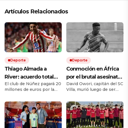
Artículos Relacionados
Deporte
Deporte
Thiago Almada a
Conmoción en África
River: acuerdo total
por el brutal asesinato
El club de Núñez pagará 20
David Owori, capitán del SC
con Atlético de Madrid
de una de las figuras
millones de euros por la
Villa, murió luego de ser
y el campeón del
del fútbol ugandés
mitad del pase del ex Vélez.
brutalmente atacado
mundo llega por una
Le ganó la pulseada a
durante un asalto ocurrido
Flamengo y es la
en un barrio de Kampala.
cifra récord
transferencia más cara en
la historia del fútbol
argentino. El equipo de