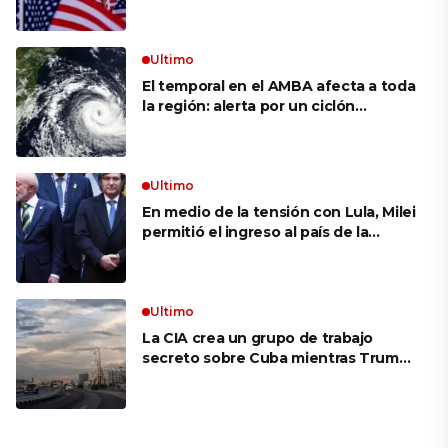
siguen bajos
Ultimo
El temporal en el AMBA afecta a toda
la región: alerta por un ciclón
extratropical, vientos de 100 km/h y
riesgo de tornado en Brasil
Ultimo
En medio de la tensión con Lula, Milei
permitió el ingreso al país de la
Marina de Brasil para realizar
ejercicios militares conjuntos
Ultimo
La CIA crea un grupo de trabajo
secreto sobre Cuba mientras Trump
presiona a La Habana