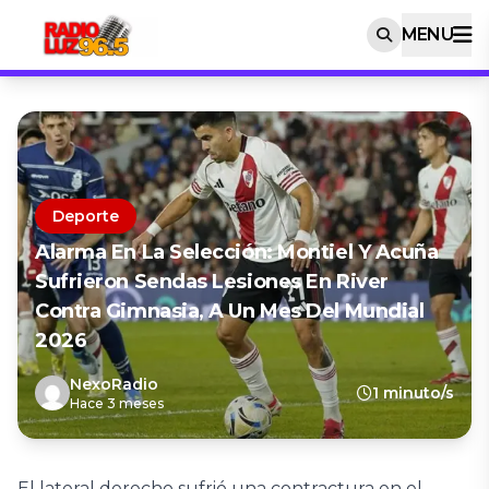
MENU
Deporte
Alarma En La Selección: Montiel Y Acuña
Sufrieron Sendas Lesiones En River
Contra Gimnasia, A Un Mes Del Mundial
2026
NexoRadio
1 minuto/s
Hace 3 meses
El lateral derecho sufrió una contractura en el