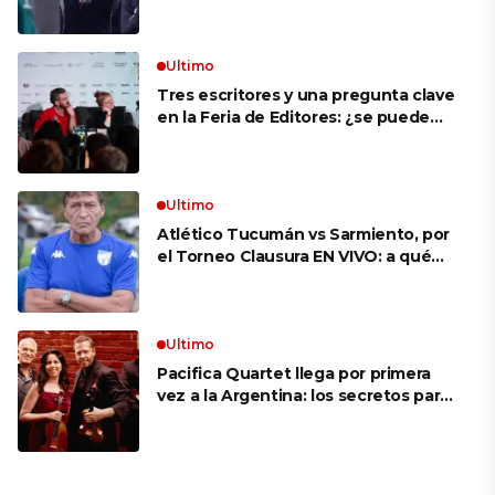
VIVO: a qué hora juegan,
formaciones y cómo ver el partido
Ultimo
Tres escritores y una pregunta clave
en la Feria de Editores: ¿se puede
aprender a escuchar?
Ultimo
Atlético Tucumán vs Sarmiento, por
el Torneo Clausura EN VIVO: a qué
hora juegan, formaciones y cómo ver
el partido
Ultimo
Pacifica Quartet llega por primera
vez a la Argentina: los secretos para
mantener a un cuarteto de cuerdas
que respeta lo antiguo y mira al
futuro