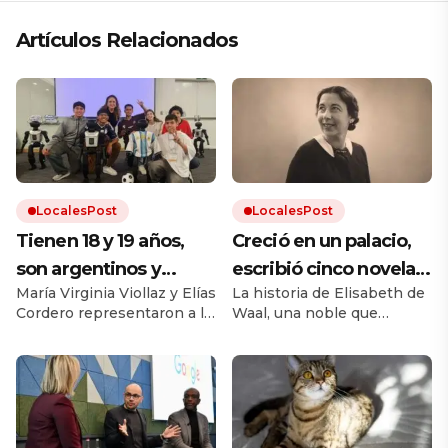
Artículos Relacionados
LocalesPost
LocalesPost
Tienen 18 y 19 años,
Creció en un palacio,
son argentinos y
escribió cinco novelas
María Virginia Viollaz y Elías
La historia de Elisabeth de
obtuvieron un
y murió sin publicar
Cordero representaron a la
Waal, una noble que
reconocimiento en el
ninguna: décadas
Argentina por primera vez
desafió el cánon de su
Mundial de Robótica
después, su nieto hizo
en la categoría Technical
época. Su nieto Edmund,
Challenge de Fútbol
también escritor, rescató
en Corea del Sur:
que el mundo la leyera
Autónomo en la RoboCop
sus manuscritos.
«Fuimos con la
2026. Viajaron a la ciudad
surcoreana de Incheon,
expectativa de