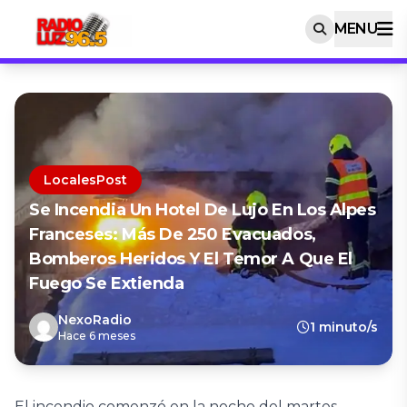
MENU
LocalesPost
Se Incendia Un Hotel De Lujo En Los Alpes
Franceses: Más De 250 Evacuados,
Bomberos Heridos Y El Temor A Que El
Fuego Se Extienda
NexoRadio
1 minuto/s
Hace 6 meses
El incendio comenzó en la noche del martes.