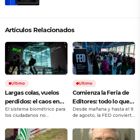
región está cambiando y esperamos
que así también sea en Brasil»
Artículos Relacionados
Ultimo
Ultimo
Largas colas, vuelos
Comienza la Feria de
perdidos: el caos en
Editores: todo lo que
El sistema biométrico para
Desde mañana y hasta el 9
los viajes se desata
hay que saber para
los ciudadanos no
de agosto, la FED convierte
tras los nuevos
aprovechar la visita
comunitarios está
a Chacarita en el principal
controles de
provocando largos retrasos
punto de encuentro del
y malhumor en los
libro independiente. La
pasaportes de la UE