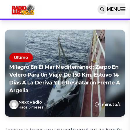
MENU
Ultimo
Milagro En El Mar Mediterráneo: Zarpó En
Velero Para Un Viaje De 150 Km, Estuvo 14
Días A La Deriva Y Lo Rescataron Frente A
Argelia
NexoRadio
1 minuto/s
Hace 6 meses
Tenía que hacer un viaje corto en el sur de España,