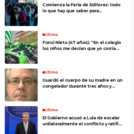
Comienza la Feria de Editores: todo
lo que hay que saber para
aprovechar la visita
Ultimo
Fonsi Nieto (47 años): “En el colegio
los niños me decían que yo corría
porque mi tío ponía el dinero. Tuve
que ganar muchas carreras para que
me respetaran por ser Fonsi”
Ultimo
Guardó el cuerpo de su madre en un
congelador durante tres años y
cobró 100.000 dólares en pagos que
no le correspondían: la insólita
explicación cuando lo detuvieron
Ultimo
El Gobierno acusó a Lula de escalar
unilateralmente el conflicto y ratificó
el apoyo de Milei a Bolsonaro: «La