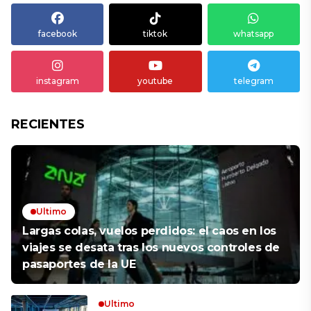
facebook
tiktok
whatsapp
instagram
youtube
telegram
RECIENTES
Ultimo
Largas colas, vuelos perdidos: el caos en los
viajes se desata tras los nuevos controles de
pasaportes de la UE
Ultimo