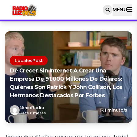
MENU
LocalesPost
De Crecer Sin Internet A Crear Una
Empresa De 91.000 Millones De Dólares:
Quiénes Son Patrick Y John Collison, Los
Hermanos Destacados Por Forbes
NexoRadio
1 minuto/s
Hace 6 meses
Tienen 35 y 37 años, y ocupan el tercer puesto del