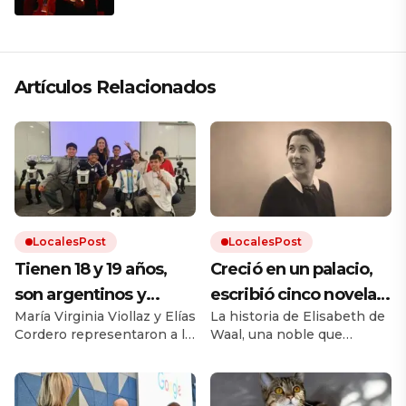
que respeta lo antiguo y mira al
futuro
Artículos Relacionados
LocalesPost
LocalesPost
Tienen 18 y 19 años,
Creció en un palacio,
son argentinos y
escribió cinco novelas
María Virginia Viollaz y Elías
La historia de Elisabeth de
obtuvieron un
y murió sin publicar
Cordero representaron a la
Waal, una noble que
reconocimiento en el
ninguna: décadas
Argentina por primera vez
desafió el cánon de su
Mundial de Robótica
después, su nieto hizo
en la categoría Technical
época. Su nieto Edmund,
Challenge de Fútbol
también escritor, rescató
en Corea del Sur:
que el mundo la leyera