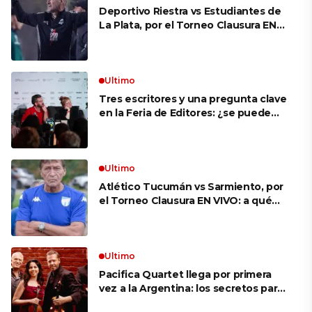
Deportivo Riestra vs Estudiantes de
La Plata, por el Torneo Clausura EN
VIVO: a qué hora juegan,
formaciones y cómo ver el partido
Ultimo
Tres escritores y una pregunta clave
en la Feria de Editores: ¿se puede
aprender a escuchar?
Ultimo
Atlético Tucumán vs Sarmiento, por
el Torneo Clausura EN VIVO: a qué
hora juegan, formaciones y cómo ver
el partido
Ultimo
Pacifica Quartet llega por primera
vez a la Argentina: los secretos para
mantener a un cuarteto de cuerdas