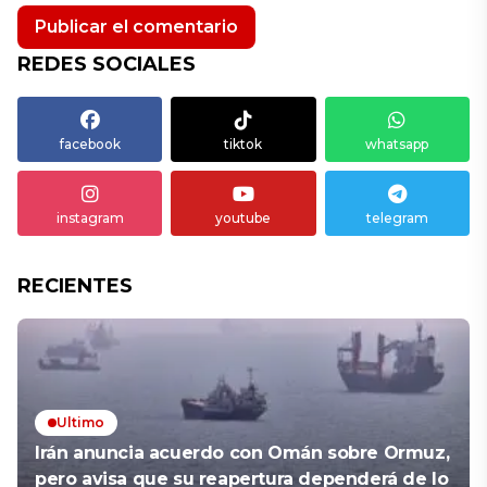
REDES SOCIALES
facebook
tiktok
whatsapp
instagram
youtube
telegram
RECIENTES
Ultimo
Irán anuncia acuerdo con Omán sobre Ormuz,
pero avisa que su reapertura dependerá de lo