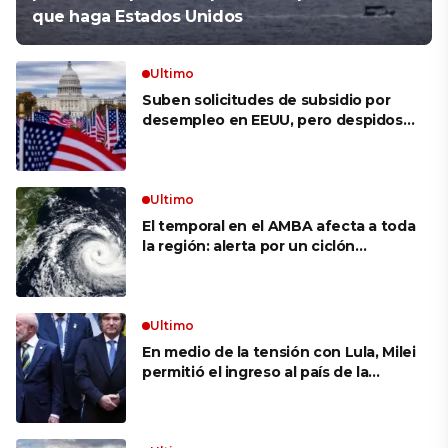
que haga Estados Unidos
Ultimo
Suben solicitudes de subsidio por
desempleo en EEUU, pero despidos
siguen bajos
Ultimo
El temporal en el AMBA afecta a toda
la región: alerta por un ciclón
extratropical, vientos de 100 km/h y
riesgo de tornado en Brasil
Ultimo
En medio de la tensión con Lula, Milei
permitió el ingreso al país de la
Marina de Brasil para realizar
ejercicios militares conjuntos