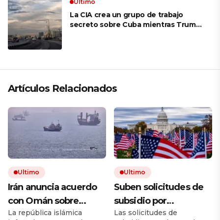
Ultimo
La CIA crea un grupo de trabajo
secreto sobre Cuba mientras Trump
presiona a La Habana
Artículos Relacionados
Ultimo
Ultimo
Irán anuncia acuerdo
Suben solicitudes de
con Omán sobre
subsidio por
La república islámica
Las solicitudes de
Ormuz, pero avisa que
desempleo en EEUU,