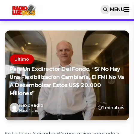
MENU
Ultimo
Para Un Exdirector Del Fondo, “si No Hay
Una Flexibilización Cambiaria, El FMI No Va
A Desembolsar Estos US$ 20.000
Millones”
NexoRadio
1 minuto/s
Hace 1 año
Se trata de Alejandro Werner, quien comandó el