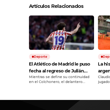
Artículos Relacionados
Deporte
Dep
El Atlético de Madrid le puso
La his
fecha al regreso de Julián
argen
Mientras se define su continuidad
Claudi
Álvarez a los entrenamientos:
Aruba
en el Colchonero, el delantero
jugado
cómo sigue la novela del
prepa
argentino ya sabe cuándo debe
duras,
mercado de pases europeo
conta
reincorporarse.
adaptac
a teni
Monte 
y cons