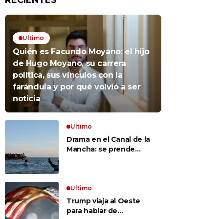
RECIENTES
Ultimo
Quién es Facundo Moyano: el hijo
de Hugo Moyano, su carrera
política, sus vínculos con la
farándula y por qué volvió a ser
noticia
Ultimo
Drama en el Canal de la
Mancha: se prende
fuego un bote repleto
de inmigrantes frente a
Gran Bretaña
Ultimo
Trump viaja al Oeste
para hablar de