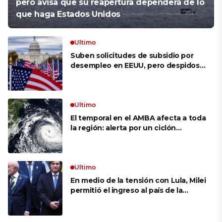
pero avisa que su reapertura dependerá de lo
que haga Estados Unidos
Ultimo
Suben solicitudes de subsidio por
desempleo en EEUU, pero despidos
siguen bajos
Ultimo
El temporal en el AMBA afecta a toda
la región: alerta por un ciclón
extratropical, vientos de 100 km/h y
riesgo de tornado en Brasil
Ultimo
En medio de la tensión con Lula, Milei
permitió el ingreso al país de la
Marina de Brasil para realizar
ejercicios militares conjuntos