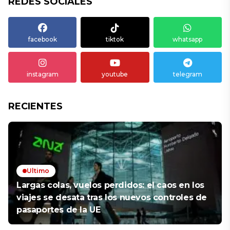
REDES SOCIALES
facebook
tiktok
whatsapp
instagram
youtube
telegram
RECIENTES
Ultimo
Largas colas, vuelos perdidos: el caos en los
viajes se desata tras los nuevos controles de
pasaportes de la UE