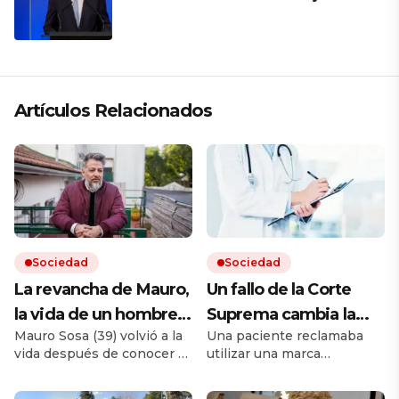
el apoyo de Milei a Bolsonaro: «La
región está cambiando y esperamos
que así también sea en Brasil»
Artículos Relacionados
Sociedad
Sociedad
La revancha de Mauro,
Un fallo de la Corte
la vida de un hombre
Suprema cambia la
Mauro Sosa (39) volvió a la
Una paciente reclamaba
que vivía en la calle y
forma en que las
vida después de conocer el
utilizar una marca
pudo reencontrar su
prepagas deben cubrir
infierno de las drogas y la
extranjera y había
rumbo: «Ya no me
los medicamentos
incertidumbre de no tener
disponible otra nacional. La