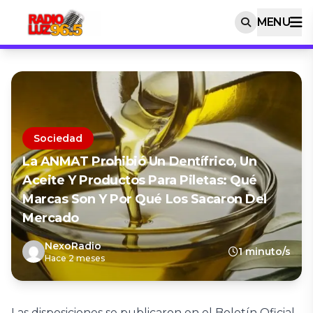
MENU
Sociedad
La ANMAT Prohibió Un Dentífrico, Un
Aceite Y Productos Para Piletas: Qué
Marcas Son Y Por Qué Los Sacaron Del
Mercado
NexoRadio
1 minuto/s
Hace 2 meses
Las disposiciones se publicaron en el Boletín Oficial