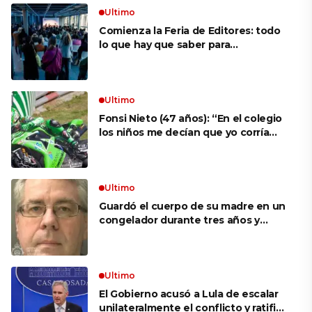
Ultimo
Comienza la Feria de Editores: todo
lo que hay que saber para
aprovechar la visita
Ultimo
Fonsi Nieto (47 años): “En el colegio
los niños me decían que yo corría
porque mi tío ponía el dinero. Tuve
que ganar muchas carreras para que
me respetaran por ser Fonsi”
Ultimo
Guardó el cuerpo de su madre en un
congelador durante tres años y
cobró 100.000 dólares en pagos que
no le correspondían: la insólita
explicación cuando lo detuvieron
Ultimo
El Gobierno acusó a Lula de escalar
unilateralmente el conflicto y ratificó